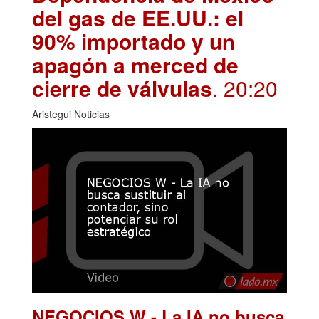
del gas de EE.UU.: el
90% importado y un
apagón a merced de
cierre de válvulas
. 20:20
Aristegui Noticias
NEGOCIOS W - La IA no busca