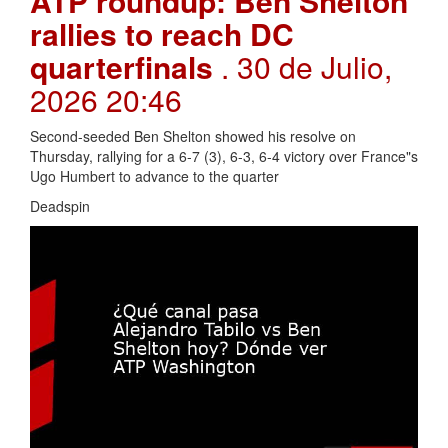
ATP roundup: Ben Shelton
rallies to reach DC
quarterfinals
. 30 de Julio,
2026 20:46
Second-seeded Ben Shelton showed his resolve on
Thursday, rallying for a 6-7 (3), 6-3, 6-4 victory over France"s
Ugo Humbert to advance to the quarter
Deadspin