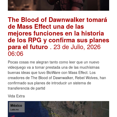
The Blood of Dawnwalker tomará
de Mass Effect una de las
mejores funciones en la historia
de los RPG y confirma sus planes
. 23 de Julio, 2026
para el futuro
06:06
Pocas cosas me alegran tanto como leer que un nuevo
videojuego va a tomar prestada una de las muchísimas
buenas ideas que tuvo BioWare con Mass Effect. Los
creadores de The Blood of Dawnwalker, Rebel Wolves, han
confirmado sus planes de introducir un sistema de
transferencia de partid
Vida Extra