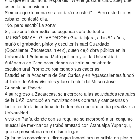
A lo que el muchacho respondió: “A él le gusta el chop suey que
usted le ha convidado.
Siempre que lo coma se acordará de usted”… Pero usted no es
cubano, contestó ella.
“No, pero escribí La zona”.
Sí, La zona intermedia, su segunda obra de teatro.
MURIÓ ISMAEL GUARDADOEn Guadalajara, a los 82 años,
murió el grabador, pintor y escultor Ismael Guardado
(Ojocaliente, Zacatecas, 1942), quien dejó obra pública en la
Universidad Autónoma Metropolitana y en la Universidad
Autónoma de Zacatecas, donde se halla su celebrado
escultomural Prometeo rompiendo sus cadenas.
Estudió en la Academia de San Carlos y en Aguascalientes fundó
el Taller de Artes Visuales y fue director del Museo José
Guadalupe Posada.
A su regreso a Zacatecas, se incorporó a las actividades teatrales
de la UAZ, participó en movilizaciones obreras y campesinas y
luchó contra la intentona de la derecha que pretendía privatizar la
Universidad.
Vivió en París, donde con su requinto se incorporó a un conjunto
musical de mexicanos y trabó amistad con Atahualpa Yupanqui,
que se presentaba en el mismo lugar.
Quienes lo conocieron, dicen que Ismael era un artista de pies a