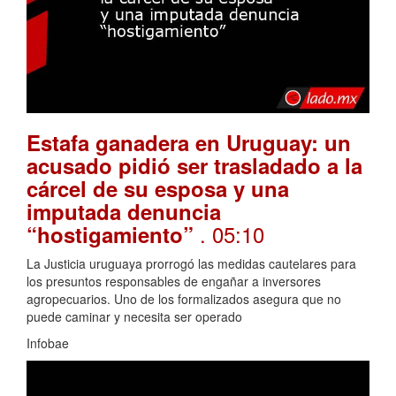
Estafa ganadera en Uruguay: un
acusado pidió ser trasladado a la
cárcel de su esposa y una
imputada denuncia
. 05:10
“hostigamiento”
La Justicia uruguaya prorrogó las medidas cautelares para
los presuntos responsables de engañar a inversores
agropecuarios. Uno de los formalizados asegura que no
puede caminar y necesita ser operado
Infobae