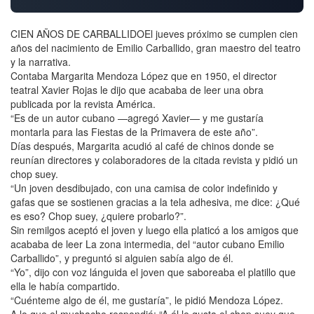
CIEN AÑOS DE CARBALLIDOEl jueves próximo se cumplen cien
años del nacimiento de Emilio Carballido, gran maestro del teatro
y la narrativa.
Contaba Margarita Mendoza López que en 1950, el director
teatral Xavier Rojas le dijo que acababa de leer una obra
publicada por la revista América.
“Es de un autor cubano —agregó Xavier— y me gustaría
montarla para las Fiestas de la Primavera de este año”.
Días después, Margarita acudió al café de chinos donde se
reunían directores y colaboradores de la citada revista y pidió un
chop suey.
“Un joven desdibujado, con una camisa de color indefinido y
gafas que se sostienen gracias a la tela adhesiva, me dice: ¿Qué
es eso? Chop suey, ¿quiere probarlo?”.
Sin remilgos aceptó el joven y luego ella platicó a los amigos que
acababa de leer La zona intermedia, del “autor cubano Emilio
Carballido”, y preguntó si alguien sabía algo de él.
“Yo”, dijo con voz lánguida el joven que saboreaba el platillo que
ella le había compartido.
“Cuénteme algo de él, me gustaría”, le pidió Mendoza López.