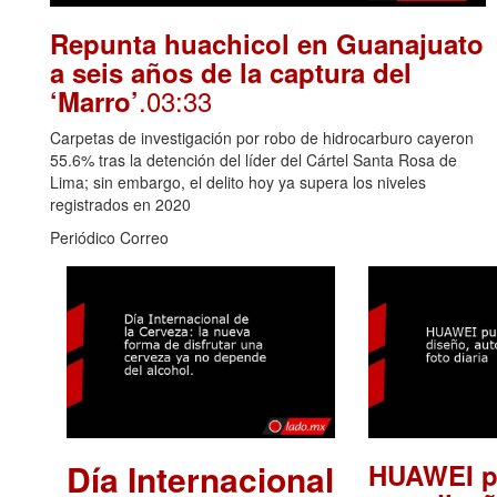
Repunta huachicol en Guanajuato
a seis años de la captura del
.03:33
‘Marro’
Carpetas de investigación por robo de hidrocarburo cayeron
55.6% tras la detención del líder del Cártel Santa Rosa de
Lima; sin embargo, el delito hoy ya supera los niveles
registrados en 2020
Periódico Correo
Día Internacional
HUAWEI p