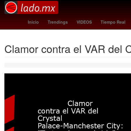
Santa Catarina
alito moreno
Marisol González
Banda El
Inicio
Trendings
VIDEOS
Tiempo Real
Clamor contra el VAR del C