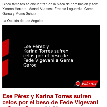
Cinco famosos se encuentran en la placa de nominación y son:
Ximena Herrera, Masad Altamimi, Ernesto Laguardia, Gema
Garoa y Memo Schutz
La Opinión de Los Ángeles
Ese Pérez y Karina Torres sufren
celos por el beso de Fede Vigevani