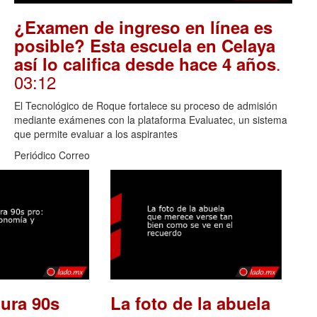
¿Examen de ingreso en línea es
posible? Esta escuela en Celaya
.
así lo califica desde hace 4 años
03:12
El Tecnológico de Roque fortalece su proceso de admisión
mediante exámenes con la plataforma Evaluatec, un sistema
que permite evaluar a los aspirantes
Periódico Correo
ura 90s
La foto de la abuela