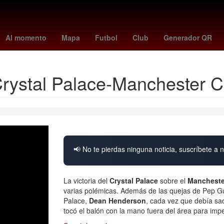
 Recodo
Fuegos artificiales
Argentina
jesús maría tarriba
frank
Al momento
Mapa
Futbol
Club
Generador QR
rystal Palace-Manchester Cit
📢 No te pierdas ninguna noticia, suscríbete a n
La victoria del
Crystal Palace
sobre el
Manchester
varias polémicas. Además de las quejas de Pep Gu
Palace,
Dean Henderson
, cada vez que debía sac
tocó el balón con la mano fuera del área para imp