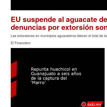
EU suspende al aguacate de
denuncias por extorsión son
Las extorsiones en municipios aguacateros lideran el total de 
El Financiero