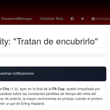
enstein
memes grito de independencia
clima en hermosillo
PasswordManager
Cristhian Ruiz
Contacto
y: "Tratan de encubrirlo"
uestras notificaciones
 City
(1-0), ayer en la final de la
FA Cup
, quedó empañada por
ardiola sobre las constantes pérdidas de tiempo del meta del
ar de potería, la mayor controversia se produjo cuando el portero
edir un gol de Erling Haaland.