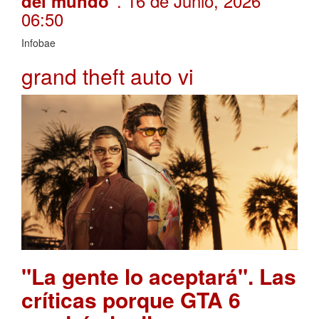
. 16 de Junio, 2026
del mundo"
06:50
Infobae
grand theft auto vi
"La gente lo aceptará". Las
críticas porque GTA 6