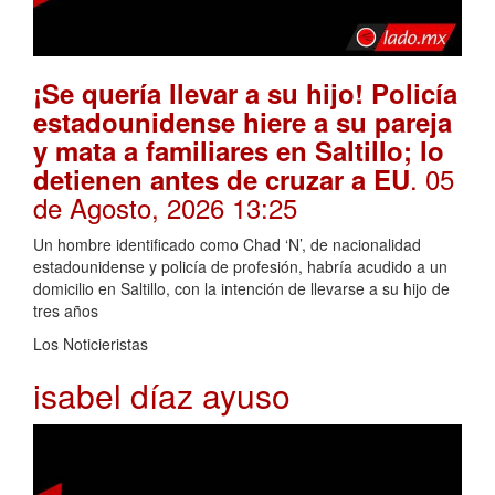
¡Se quería llevar a su hijo! Policía
estadounidense hiere a su pareja
y mata a familiares en Saltillo; lo
. 05
detienen antes de cruzar a EU
de Agosto, 2026 13:25
Un hombre identificado como Chad ‘N’, de nacionalidad
estadounidense y policía de profesión, habría acudido a un
domicilio en Saltillo, con la intención de llevarse a su hijo de
tres años
Los Noticieristas
isabel díaz ayuso