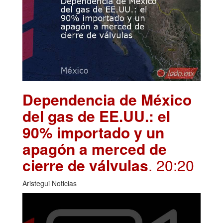
Dependencia de México
del gas de EE.UU.: el
90% importado y un
apagón a merced de
cierre de válvulas
. 20:20
Aristegui Noticias