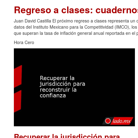
Regreso a clases: cuadern
Juan David Castilla El próximo regreso a clases representa u
datos del Instituto Mexicano para la Competitividad (IMCO), los
que superan la tasa de inflación general anual reportada en el p
Hora Cero
Recuperar la jurisdicción para