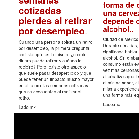
forma de d
cotizadas
una cerve
pierdes al retirar
depende d
.
alcohol.
por desempleo
.
Ciudad de México,
Cuando una persona solicita un retiro
Durante décadas, 
por desempleo, la primera pregunta
significaba hablar
casi siempre es la misma: ¿cuánto
alcohol. Sin embar
dinero puedo retirar y cuándo lo
consumo están ev
recibiré? Pero, existe otro aspecto
vez más personas
que suele pasar desapercibido y que
alternativas que l
puede tener un impacto mucho mayor
el mismo sabor, el
en el futuro: las semanas cotizadas
misma experiencia
que se descuentan al realizar el
una forma más equ
retiro.
Lado.mx
Lado.mx