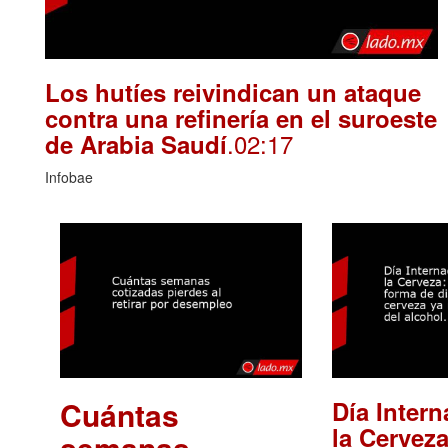
Los hutíes reivindican un ataque
contra una refinería en el suroeste
.02:17
de Arabia Saudí
Infobae
Cuántas
Día Intern
la Cerveza
semanas