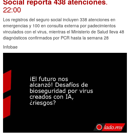
.
Social reporta 438 atenciones
22:00
Los registros del seguro social incluyen 338 atenciones en
emergencias y 100 en consulta externa por padecimientos
vinculados con el virus, mientras el Ministerio de Salud lleva 48
diagnósticos confirmados por PCR hasta la semana 28
Infobae