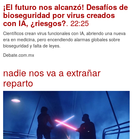
¡El futuro nos alcanzó! Desafíos de
bioseguridad por virus creados
. 22:25
con IA, ¿riesgos?
Científicos crean virus funcionales con IA, abriendo una nueva
era en medicina, pero encendiendo alarmas globales sobre
bioseguridad y falta de leyes.
Debate.com.mx
nadie nos va a extrañar
reparto