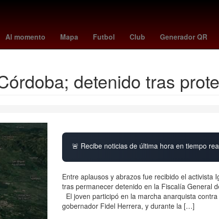
Jorge Rodríguez
américa - cruz azul
tudn en vivo
necaxa vs pum
Al momento
Mapa
Futbol
Club
Generador QR
 Córdoba; detenido tras prot
🚨 Recibe noticias de última hora en tiempo real
Entre aplausos y abrazos fue recibido el activista
tras permanecer detenido en la Fiscalía General 
El joven participó en la marcha anarquista contra
gobernador Fidel Herrera, y durante la […]