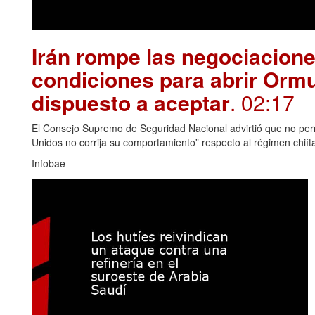
Irán rompe las negociacion
condiciones para abrir Orm
dispuesto a aceptar
. 02:17
El Consejo Supremo de Seguridad Nacional advirtió que no permi
Unidos no corrija su comportamiento” respecto al régimen chiít
Infobae