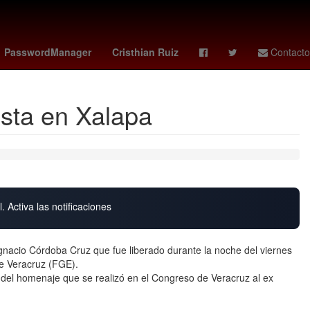
as femenil
sparta rotterdam - feyenoord
celtics
Elliot Page
PasswordManager
Cristhian Ruiz
Contacto
esta en Xalapa
. Activa las notificaciones
 Ignacio Córdoba Cruz que fue liberado durante la noche del viernes
de Veracruz (FGE).
 del homenaje que se realizó en el Congreso de Veracruz al ex