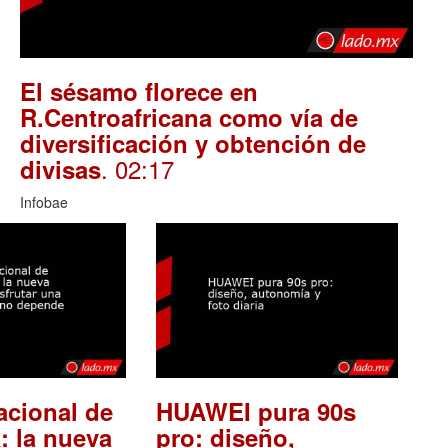
El sésamo florece en
R.Centroafricana como vía de
diversificación y obtención de
. 02:17
divisas
Infobae
acional de
HUAWEI pura 90s
: la nueva
pro: diseño,