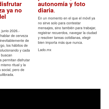
isfrutar
autonomía y foto
.
za ya no
diaria
el
En un momento en el que el móvil ya
no sirve solo para contestar
mensajes, sino también para trabajar,
 junio 2026.-
registrar recuerdos, navegar la ciudad
hablar de cerveza
y resolver tareas cotidianas, elegir
 inevitablemente de
bien importa más que nunca.
go, los hábitos de
Lado.mx
olucionando y cada
 buscan
es permitan disfrutar
 mismo ritual y la
 social, pero de
ilibrada.