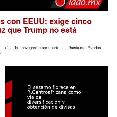
es con EEUU: exige cinco
uz que Trump no está
tirá la libre navegación por el estrecho, “hasta que Estados
a