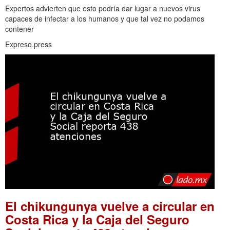
Expertos advierten que esto podría dar lugar a nuevos virus
capaces de infectar a los humanos y que tal vez no podamos
contener
Expreso.press
El chikungunya vuelve a circular en
Costa Rica y la Caja del Seguro