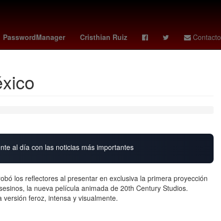
ole
Napoli vs
Tecate
Nuevo Laredo
PasswordManager
Cristhian Ruiz
Contacto
xico
nte al día con las noticias más importantes
bó los reflectores al presentar en exclusiva la primera proyección
esinos, la nueva película animada de 20th Century Studios.
 versión feroz, intensa y visualmente.