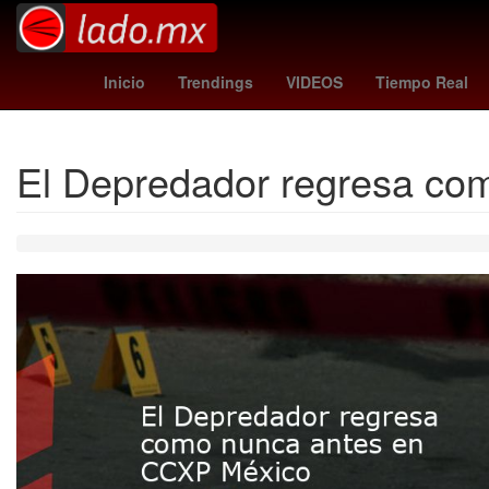
Senador
Inundación
Remdesivir
m
Inicio
Trendings
VIDEOS
Tiempo Real
El Depredador regresa co