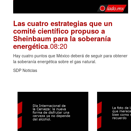
Las cuatro estrategias que un
comité científico propuso a
Sheinbaum para la soberanía
.08:20
energética
Hay cuatro puntos que México deberá de seguir para obtener
la soberanía energética sobre el gas natural.
SDP Noticias