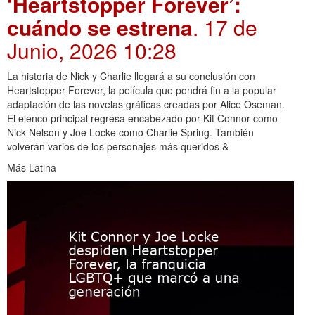
‘Heartstopper Forever’:
cuándo se estrena
. 17 de
Junio, 2026 10:28
La historia de Nick y Charlie llegará a su conclusión con
Heartstopper Forever, la película que pondrá fin a la popular
adaptación de las novelas gráficas creadas por Alice Oseman.
El elenco principal regresa encabezado por Kit Connor como
Nick Nelson y Joe Locke como Charlie Spring. También
volverán varios de los personajes más queridos &
Más Latina