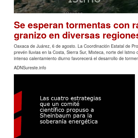
Se esperan tormentas con ra
granizo en diversas regione
Oaxaca de Juárez, 6 de agosto. La Coordinación Estatal de Pr
prevén lluvias en la Costa, Sierra Sur, Mixteca, norte del Ist
intenso calentamiento diurno favorecerá el desarrollo de torm
ADNSureste.info