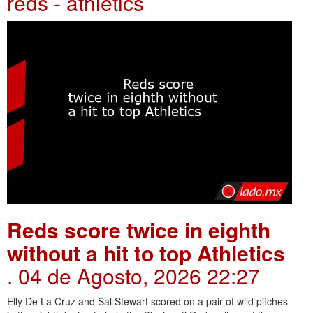
reds - athletics
Reds score twice in eighth
without a hit to top Athletics
. 04 de Agosto, 2026 22:27
Elly De La Cruz and Sal Stewart scored on a pair of wild pitches