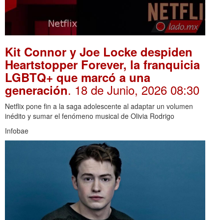
Kit Connor y Joe Locke despiden
Heartstopper Forever, la franquicia
LGBTQ+ que marcó a una
. 18 de Junio, 2026 08:30
generación
Netflix pone fin a la saga adolescente al adaptar un volumen
inédito y sumar el fenómeno musical de Olivia Rodrigo
Infobae