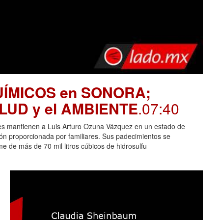
UÍMICOS en SONORA;
SALUD y el AMBIENTE
.07:40
es mantienen a Luis Arturo Ozuna Vázquez en un estado de
ción proporcionada por familiares. Sus padecimientos se
 de más de 70 mil litros cúbicos de hidrosulfu