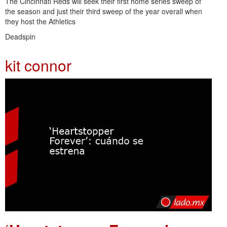
The Cincinnati Reds will seek their first home series sweep of
the season and just their third sweep of the year overall when
they host the Athletics
Deadspin
kit connor