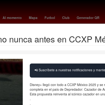
etroid prime 4
cuando juega colombia
Puebla de Zaragoza
Poz
Al momento
Mapa
Futbol
Club
Generador QR
mo nunca antes en CCXP Mé
📲 Suscríbete a nuestras notificaciones y mante
Disney+ llegó con todo a CCXP México 2025 y se ro
completa en el país de Depredador: Cazador de As
Esta propuesta reinventa al icónico cazador en una
.
.