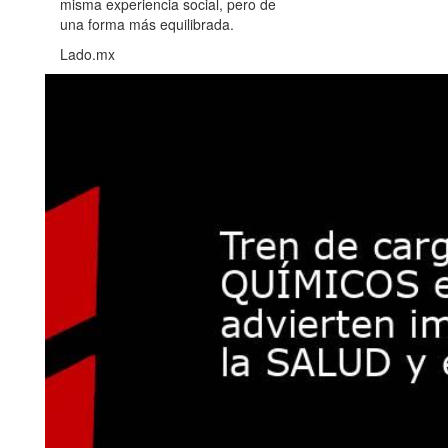
misma experiencia social, pero de
una forma más equilibrada.
Lado.mx