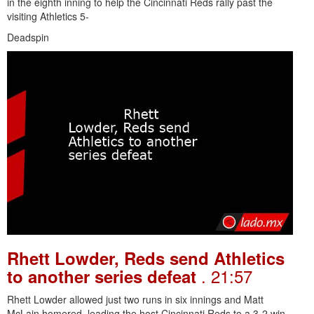
in the eighth inning to help the Cincinnati Reds rally past the
visiting Athletics 5-
Deadspin
Rhett Lowder, Reds send Athletics
. 21:57
to another series defeat
Rhett Lowder allowed just two runs in six innings and Matt
McLain homered, leading the host Cincinnati Reds to a 3-2 win