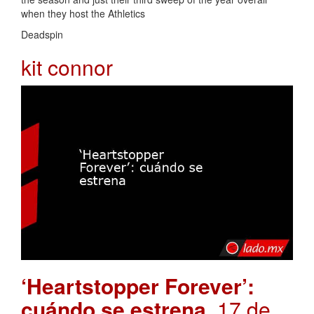
when they host the Athletics
Deadspin
kit connor
‘Heartstopper Forever’:
cuándo se estrena
. 17 de