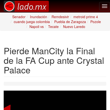
Tog
nav
Senador
Inundación
Remdesivir
metroid prime 4
cuando juega colombia
Puebla de Zaragoza
Pozole
Napoli vs
Tecate
Nuevo Laredo
Pierde ManCity la Final
de la FA Cup ante Crystal
Palace