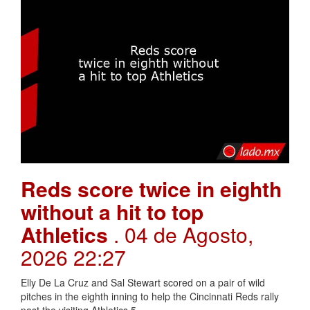
Reds score twice in eighth
without a hit to top
Athletics
. 04 de Agosto,
2026 22:27
Elly De La Cruz and Sal Stewart scored on a pair of wild
pitches in the eighth inning to help the Cincinnati Reds rally