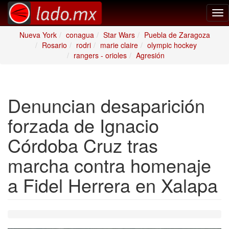
Tog
nav
Nueva York
conagua
Star Wars
Puebla de Zaragoza
Rosario
rodri
marie claire
olympic hockey
rangers - orioles
Agresión
Denuncian desaparición
forzada de Ignacio
Córdoba Cruz tras
marcha contra homenaje
a Fidel Herrera en Xalapa