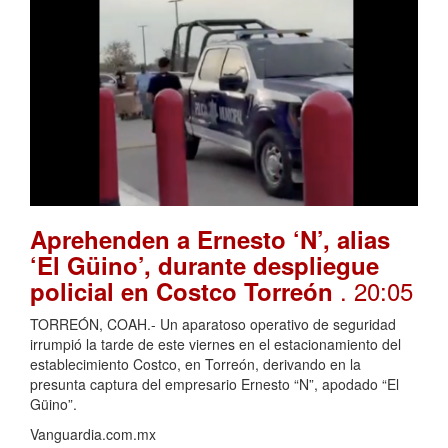
Aprehenden a Ernesto ‘N’, alias
‘El Güino’, durante despliegue
. 20:05
policial en Costco Torreón
TORREÓN, COAH.- Un aparatoso operativo de seguridad
irrumpió la tarde de este viernes en el estacionamiento del
establecimiento Costco, en Torreón, derivando en la
presunta captura del empresario Ernesto “N”, apodado “El
Güino”.
Vanguardia.com.mx