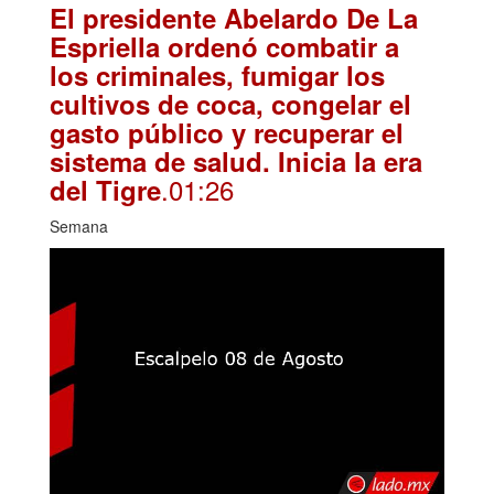
El presidente Abelardo De La
Espriella ordenó combatir a
los criminales, fumigar los
cultivos de coca, congelar el
gasto público y recuperar el
sistema de salud. Inicia la era
.01:26
del Tigre
Semana