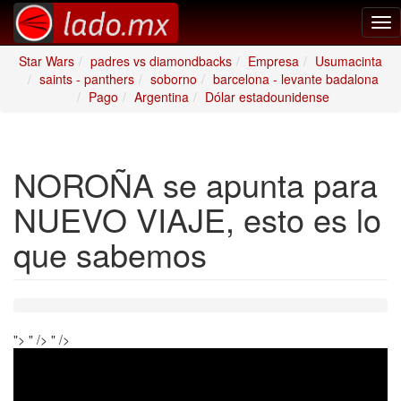
Tog
nav
Star Wars
padres vs diamondbacks
Empresa
Usumacinta
saints - panthers
soborno
barcelona - levante badalona
Pago
Argentina
Dólar estadounidense
NOROÑA se apunta para
NUEVO VIAJE, esto es lo
que sabemos
">
" />
" />