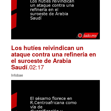
Los hutíes reivindican un
ataque contra una refinería en
el suroeste de Arabia
.02:17
Saudí
Infobae