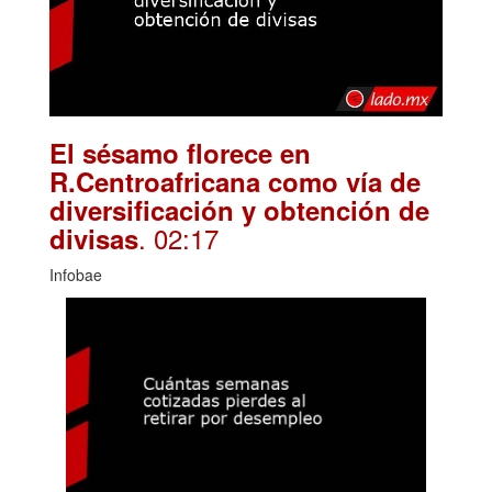
El sésamo florece en
R.Centroafricana como vía de
diversificación y obtención de
. 02:17
divisas
Infobae