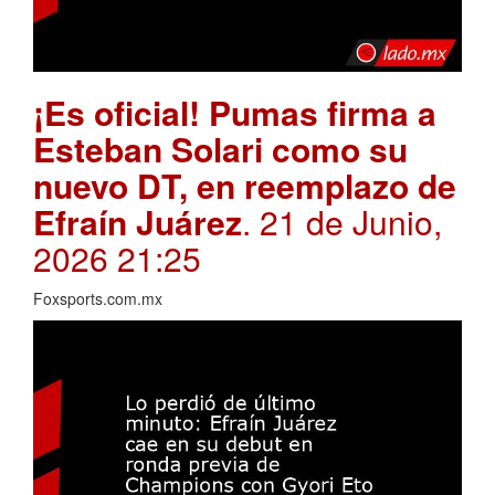
¡Es oficial! Pumas firma a
Esteban Solari como su
nuevo DT, en reemplazo de
Efraín Juárez
. 21 de Junio,
2026 21:25
Foxsports.com.mx