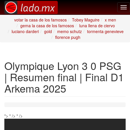
Tog
nav
votar la casa de los famosos
Tobey Maguire
x men
gema la casa de los famosos
luna llena de ciervo
luciano darderi
gold
memo schutz
tormenta genevieve
florence pugh
Olympique Lyon 3 0 PSG
| Resumen final | Final D1
Arkema 2025
">
" />
" />