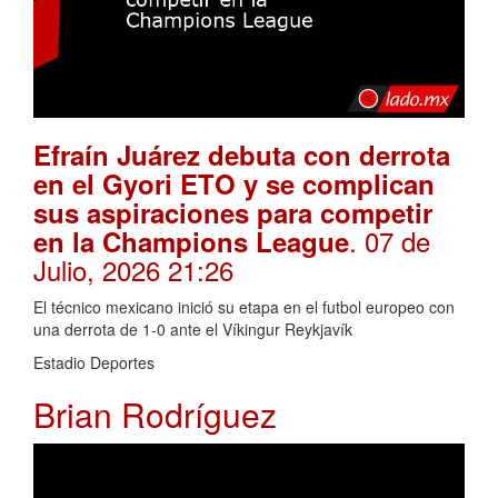
Efraín Juárez debuta con derrota
en el Gyori ETO y se complican
sus aspiraciones para competir
. 07 de
en la Champions League
Julio, 2026 21:26
El técnico mexicano inició su etapa en el futbol europeo con
una derrota de 1-0 ante el Víkingur Reykjavík
Estadio Deportes
Brian Rodríguez