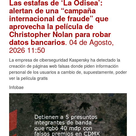
Las estafas de ‘La Odisea’:
alertan de una “campaña
internacional de fraude” que
aprovecha la película de
Christopher Nolan para robar
. 04 de Agosto,
datos bancarios
2026 11:50
La empresa de ciberseguridad Kaspersky ha detectado la
creación de páginas web falsas donde piden información
personal de los usuarios a cambio de, supuestamente, poder
ver la película gratis
Infobae