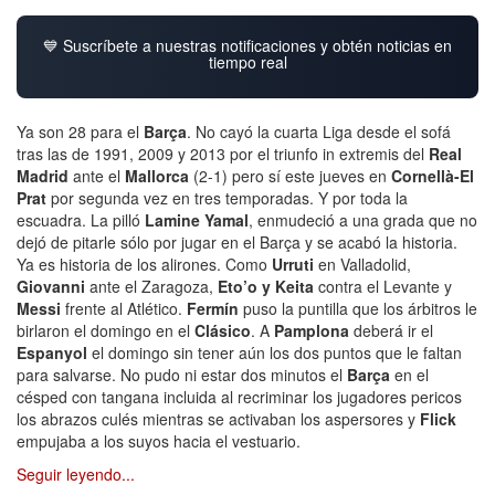
💙 Suscríbete a nuestras notificaciones y obtén noticias en
tiempo real
Ya son 28 para el
Barça
. No cayó la cuarta Liga desde el sofá
tras las de 1991, 2009 y 2013 por el triunfo in extremis del
Real
Madrid
ante el
Mallorca
(2-1) pero sí este jueves en
Cornellà-El
Prat
por segunda vez en tres temporadas. Y por toda la
escuadra. La pilló
Lamine Yamal
, enmudeció a una grada que no
dejó de pitarle sólo por jugar en el Barça y se acabó la historia.
Ya es historia de los alirones. Como
Urruti
en Valladolid,
Giovanni
ante el Zaragoza,
Eto’o y Keita
contra el Levante y
Messi
frente al Atlético.
Fermín
puso la puntilla que los árbitros le
birlaron el domingo en el
Clásico
. A
Pamplona
deberá ir el
Espanyol
el domingo sin tener aún los dos puntos que le faltan
para salvarse. No pudo ni estar dos minutos el
Barça
en el
césped con tangana incluida al recriminar los jugadores pericos
los abrazos culés mientras se activaban los aspersores y
Flick
empujaba a los suyos hacia el vestuario.
Seguir leyendo...