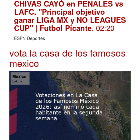
CHIVAS CAYÓ en PENALES vs
LAFC. "Principal objetivo
ganar LIGA MX y NO LEAGUES
. 02:20
CUP" | Futbol Picante
ESPN Deportes
vota la casa de los famosos
mexico