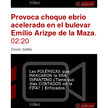
Provoca choque ebrio
acelerado en el bulevar
Emilio Arizpe de la Maza
.
02:20
Zócalo Saltillo