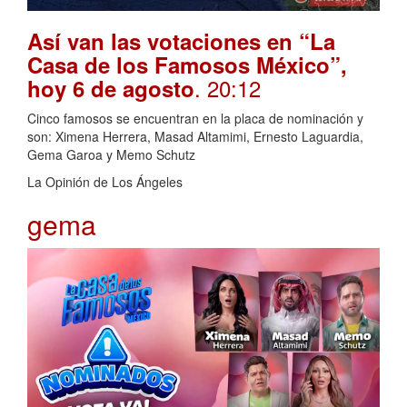
Así van las votaciones en “La
Casa de los Famosos México”,
. 20:12
hoy 6 de agosto
Cinco famosos se encuentran en la placa de nominación y
son: Ximena Herrera, Masad Altamimi, Ernesto Laguardia,
Gema Garoa y Memo Schutz
La Opinión de Los Ángeles
gema