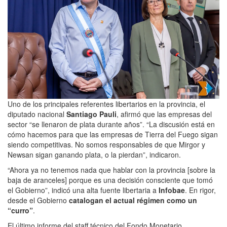
Uno de los principales referentes libertarios en la provincia, el
diputado nacional
Santiago Pauli
, afirmó que las empresas del
sector “se llenaron de plata durante años”. “La discusión está en
cómo hacemos para que las empresas de Tierra del Fuego sigan
siendo competitivas. No somos responsables de que Mirgor y
Newsan sigan ganando plata, o la pierdan”, indicaron.
“Ahora ya no tenemos nada que hablar con la provincia [sobre la
baja de aranceles] porque es una decisión consciente que tomó
el Gobierno”, indicó una alta fuente libertaria a
Infobae
. En rigor,
desde el Gobierno
catalogan el actual régimen como un
“curro”
.
El último informe del staff técnico del Fondo Monetario