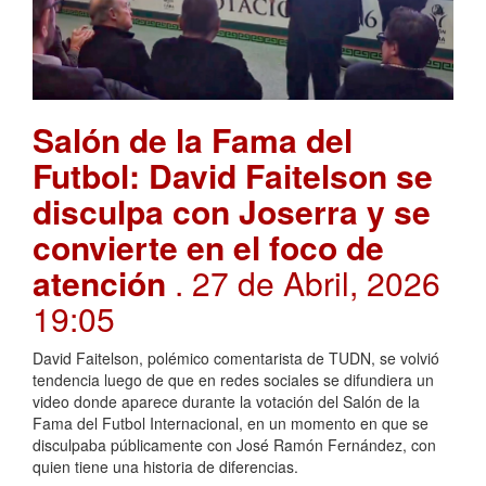
Salón de la Fama del
Futbol: David Faitelson se
disculpa con Joserra y se
convierte en el foco de
atención
. 27 de Abril, 2026
19:05
David Faitelson, polémico comentarista de TUDN, se volvió
tendencia luego de que en redes sociales se difundiera un
video donde aparece durante la votación del Salón de la
Fama del Futbol Internacional, en un momento en que se
disculpaba públicamente con José Ramón Fernández, con
quien tiene una historia de diferencias.