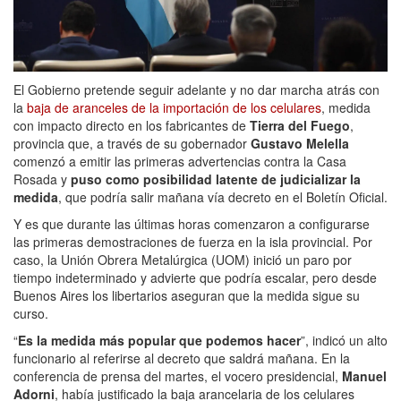
El Gobierno pretende seguir adelante y no dar marcha atrás con
la
baja de aranceles de la importación de los celulares
, medida
con impacto directo en los fabricantes de
Tierra del Fuego
,
provincia que, a través de su gobernador
Gustavo Melella
comenzó a emitir las primeras advertencias contra la Casa
Rosada y
puso como posibilidad latente de judicializar la
medida
, que podría salir mañana vía decreto en el Boletín Oficial.
Y es que durante las últimas horas comenzaron a configurarse
las primeras demostraciones de fuerza en la isla provincial. Por
caso, la Unión Obrera Metalúrgica (UOM) inició un paro por
tiempo indeterminado y advierte que podría escalar, pero desde
Buenos Aires los libertarios aseguran que la medida sigue su
curso.
“
Es la medida más popular que podemos hacer
”, indicó un alto
funcionario al referirse al decreto que saldrá mañana. En la
conferencia de prensa del martes, el vocero presidencial,
Manuel
Adorni
, había justificado la baja arancelaria de los celulares