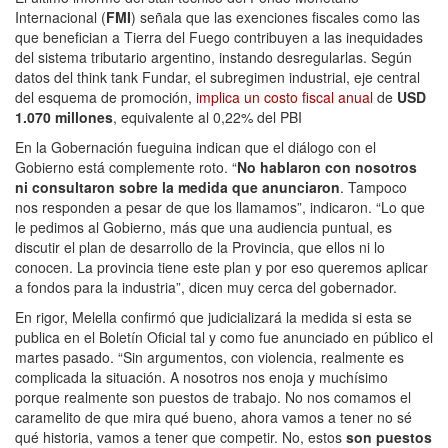
Internacional (
FMI
) señala que las exenciones fiscales como las
que benefician a Tierra del Fuego contribuyen a las inequidades
del sistema tributario argentino, instando desregularlas. Según
datos del think tank Fundar, el subregimen industrial, eje central
del esquema de promoción,
implica un costo fiscal anual
de
USD
1.070 millones
, equivalente al 0,22% del PBI
En la Gobernación fueguina indican que el diálogo con el
Gobierno está complemente roto. “
No hablaron con nosotros
ni consultaron sobre la medida que anunciaron
. Tampoco
nos responden a pesar de que los llamamos”, indicaron. “Lo que
le pedimos al Gobierno, más que una audiencia puntual, es
discutir el plan de desarrollo de la Provincia, que ellos ni lo
conocen. La provincia tiene este plan y por eso queremos aplicar
a fondos para la industria”, dicen muy cerca del gobernador.
En rigor, Melella confirmó que judicializará la medida si esta se
publica en el Boletín Oficial tal y como fue anunciado en público el
martes pasado. “Sin argumentos, con violencia, realmente es
complicada la situación. A nosotros nos enoja y muchísimo
porque realmente son puestos de trabajo. No nos comamos el
caramelito de que mira qué bueno, ahora vamos a tener no sé
qué historia, vamos a tener que competir. No, estos
son puestos