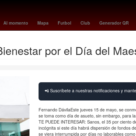
olanos
Star Wars
alerta meteorológica
dias de descanso obligat
Al momento
Mapa
Futbol
Club
Generador QR
ienestar por el Día del Ma
📲 Suscríbete a nuestras notificaciones y mante
Fernando DávilaEste jueves 15 de mayo, se conmem
se toma como día de asueto, sin embargo, para la
TE PUEDE INTERESAR: Sanos, el 35 por ciento de 
incógnita si este día habrá dispersión de fondos 
se viera interrumpida por días no laborables como 