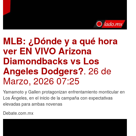
MLB: ¿Dónde y a qué hora
ver EN VIVO Arizona
Diamondbacks vs Los
Angeles Dodgers?
. 26 de
Marzo, 2026 07:25
Yamamoto y Gallen protagonizan enfrentamiento monticular en
Los Ángeles, en el inicio de la campaña con expectativas
elevadas para ambas novenas
Debate.com.mx