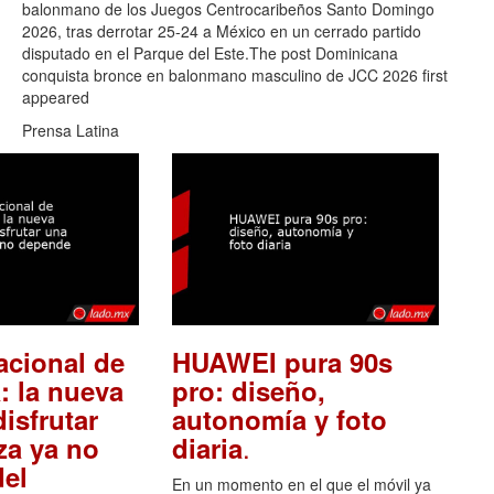
balonmano de los Juegos Centrocaribeños Santo Domingo
2026, tras derrotar 25-24 a México en un cerrado partido
disputado en el Parque del Este.The post Dominicana
conquista bronce en balonmano masculino de JCC 2026 first
appeared
Prensa Latina
acional de
HUAWEI pura 90s
: la nueva
pro: diseño,
isfrutar
autonomía y foto
.
za ya no
diaria
el
En un momento en el que el móvil ya