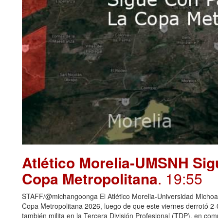
Atlético Morelia-UMSNH Sig
Copa Metropolitana
. 19:55
STAFF/@michangoonga El Atlético Morelia-Universidad Michoaca
Copa Metropolitana 2026, luego de que este viernes derrotó 2
también milita en la Tercera División Profesional (TDP), en c