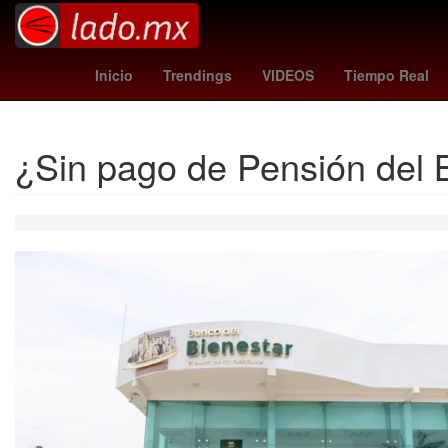
España
Puebla
Brasil
Irán
Venez
Inicio
Trendings
VIDEOS
Tiempo Real
¿Sin pago de Pensión del B