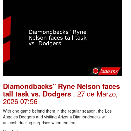
Diamondbacks" Ryne Nelson faces
. 27 de Marzo,
tall task vs. Dodgers
2026 07:56
With one game behind them in the regular season, the Los
Angeles Dodgers and visiting Arizona Diamondbacks will
unleash dueling surprises when the tea