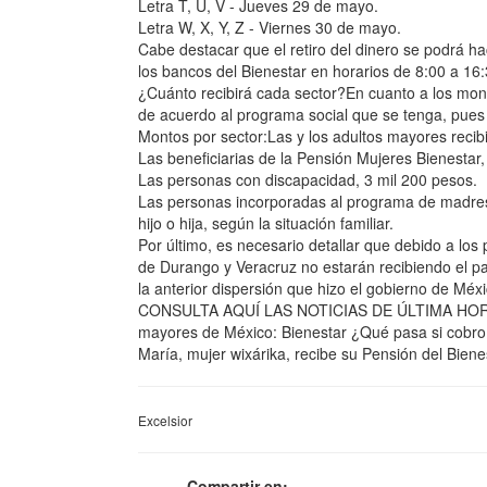
Letra T, U, V - Jueves 29 de mayo.
Letra W, X, Y, Z - Viernes 30 de mayo.
Cabe destacar que el retiro del dinero se podrá ha
los bancos del Bienestar en horarios de 8:00 a 16
¿Cuánto recibirá cada sector?En cuanto a los mont
de acuerdo al programa social que se tenga, pues 
Montos por sector:Las y los adultos mayores recib
Las beneficiarias de la Pensión Mujeres Bienestar,
Las personas con discapacidad, 3 mil 200 pesos.
Las personas incorporadas al programa de madres 
hijo o hija, según la situación familiar.
Por último, es necesario detallar que debido a los 
de Durango y Veracruz no estarán recibiendo el pa
la anterior dispersión que hizo el gobierno de Méx
CONSULTA AQUÍ LAS NOTICIAS DE ÚLTIMA HORAfdm
mayores de México: Bienestar ¿Qué pasa si cobro l
María, mujer wixárika, recibe su Pensión del Biene
Excelsior
Compartir en: