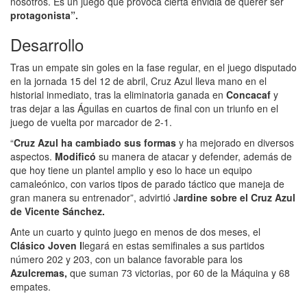
nosotros. Es un juego que provoca cierta envidia de querer ser
protagonista”.
Desarrollo
Tras un empate sin goles en la fase regular, en el juego disputado
en la jornada 15 del 12 de abril, Cruz Azul lleva mano en el
historial inmediato, tras la eliminatoria ganada en
Concacaf
y
tras dejar a las Águilas en cuartos de final con un triunfo en el
juego de vuelta por marcador de 2-1.
“
Cruz Azul ha cambiado sus formas
y ha mejorado en diversos
aspectos.
Modificó
su manera de atacar y defender, además de
que hoy tiene un plantel amplio y eso lo hace un equipo
camaleónico, con varios tipos de parado táctico que maneja de
gran manera su entrenador”, advirtió J
ardine sobre el Cruz Azul
de Vicente Sánchez.
Ante un cuarto y quinto juego en menos de dos meses, el
Clásico Joven l
legará en estas semifinales a sus partidos
número 202 y 203, con un balance favorable para los
Azulcremas,
que suman 73 victorias, por 60 de la Máquina y 68
empates.