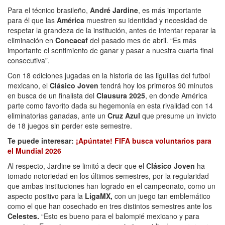
Para el técnico brasileño,
André Jardine
, es más importante
para él que las
América
muestren su identidad y necesidad de
respetar la grandeza de la institución, antes de intentar reparar la
eliminación en
Concacaf
del pasado mes de abril. “Es más
importante el sentimiento de ganar y pasar a nuestra cuarta final
consecutiva”.
Con 18 ediciones jugadas en la historia de las liguillas del futbol
mexicano, el
Clásico Joven
tendrá hoy los primeros 90 minutos
en busca de un finalista del
Clausura 2025
, en donde América
parte como favorito dada su hegemonía en esta rivalidad con 14
eliminatorias ganadas, ante un
Cruz Azul
que presume un invicto
de 18 juegos sin perder este semestre.
Te puede interesar:
¡Apúntate! FIFA busca voluntarios para
el Mundial 2026
Al respecto, Jardine se limitó a decir que el
Clásico Joven
ha
tomado notoriedad en los últimos semestres, por la regularidad
que ambas instituciones han logrado en el campeonato, como un
aspecto positivo para la
LigaMX,
con un juego tan emblemático
como el que han cosechado en tres distintos semestres ante los
Celestes.
“Esto es bueno para el balompié mexicano y para