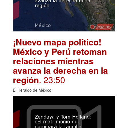
¡Nuevo mapa político!
México y Perú retoman
relaciones mientras
avanza la derecha en la
región
. 23:50
El Heraldo de México