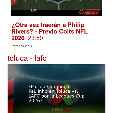
¿Otra vez traerán a Philip
Rivers? - Previo Colts NFL
. 23:50
2026
Primero y 10
toluca - lafc