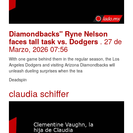
Diamondbacks" Ryne Nelson
. 27 de
faces tall task vs. Dodgers
Marzo, 2026 07:56
With one game behind them in the regular season, the Los
Angeles Dodgers and visiting Arizona Diamondbacks will
unleash dueling surprises when the tea
Deadspin
claudia schiffer