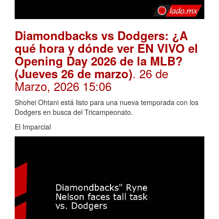
Diamondbacks vs Dodgers: ¿A
qué hora y dónde ver EN VIVO el
Opening Day 2026 de la MLB?
. 26 de
(Jueves 26 de marzo)
Marzo, 2026 15:06
Shohei Ohtani está listo para una nueva temporada con los
Dodgers en busca del Tricampeonato.
El Imparcial