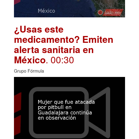
¿Usas este
medicamento? Emiten
alerta sanitaria en
México
. 00:30
Grupo Fórmula