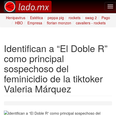
Tog
nav
Henipavirus
Estética
peppa pig
rockets
swag 2
Pago
HBO
Empresa
florian monzon
cavaliers - rockets
Identifican a “El Doble R”
como principal
sospechoso del
feminicidio de la tiktoker
Valeria Márquez