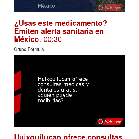
¿Usas este medicamento?
Emiten alerta sanitaria en
. 00:30
México
Grupo Fórmula
Huixquilucan ofrece consultas