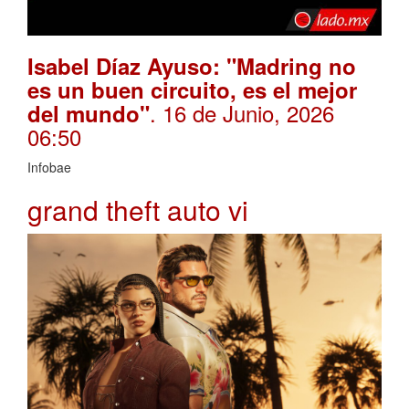
Isabel Díaz Ayuso: "Madring no
es un buen circuito, es el mejor
. 16 de Junio, 2026
del mundo"
06:50
Infobae
grand theft auto vi