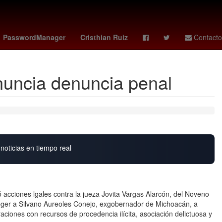
Argentina
Scotiabank
PasswordManager
Cristhian Ruiz
Contacto
nuncia denuncia penal
noticias en tiempo real
 acciones lgales contra la jueza Jovita Vargas Alarcón, del Noveno
teger a Silvano Aureoles Conejo, exgobernador de Michoacán, a
aciones con recursos de procedencia ilícita, asociación delictuosa y