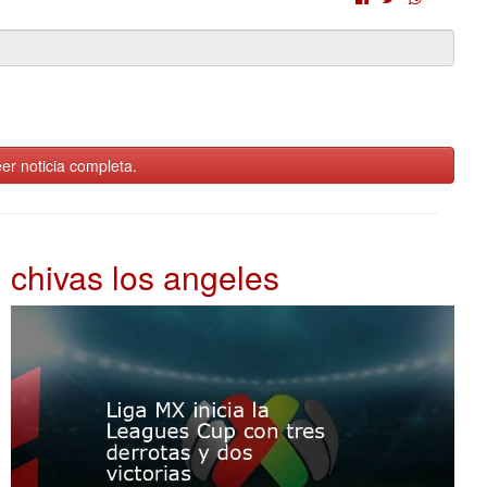
er noticia completa.
chivas los angeles