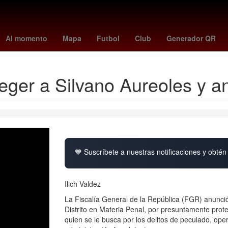
a
vincular linea
Aguascalientes
Senador
Perú
Pago
Brasil
Al momento
Mapa
Futbol
Club
Generador QR
eger a Silvano Aureoles y a
💙 Suscríbete a nuestras notificaciones y obtén 
Ilich Valdez
La Fiscalía General de la República (FGR) anunció
Distrito en Materia Penal, por presuntamente pro
quien se le busca por los delitos de peculado, oper