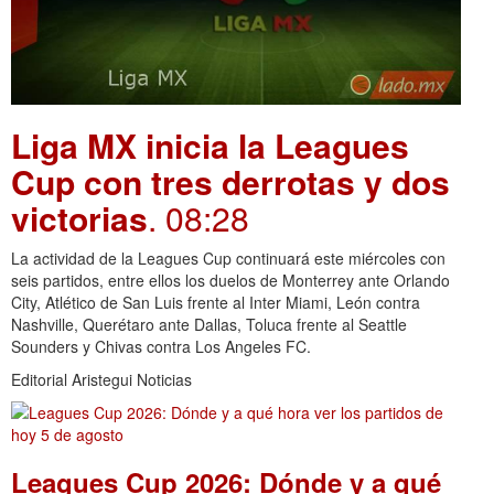
Liga MX inicia la Leagues
Cup con tres derrotas y dos
victorias
. 08:28
La actividad de la Leagues Cup continuará este miércoles con
seis partidos, entre ellos los duelos de Monterrey ante Orlando
City, Atlético de San Luis frente al Inter Miami, León contra
Nashville, Querétaro ante Dallas, Toluca frente al Seattle
Sounders y Chivas contra Los Angeles FC.
Editorial Aristegui Noticias
Leagues Cup 2026: Dónde y a qué