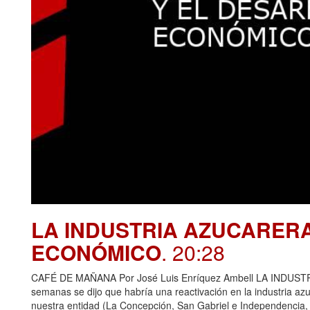
LA INDUSTRIA AZUCARER
ECONÓMICO
. 20:28
CAFÉ DE MAÑANA Por José Luis Enríquez Ambell LA IND
semanas se dijo que habría una reactivación en la industria azu
nuestra entidad (La Concepción, San Gabriel e Independencia,