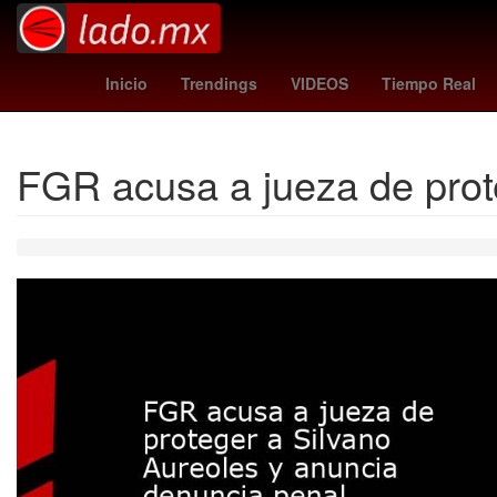
China
Calzada Zavalet
Inicio
Trendings
VIDEOS
Tiempo Real
FGR acusa a jueza de prot