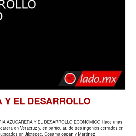
A Y EL DESARROLLO
USTRIA AZUCARERA Y EL DESARROLLO ECONÓMICO Hace unas
carera en Veracruz y, en particular, de tres ingenios cerrados en
 ubicados en Jilotepec, Cosamaloapan y Martínez