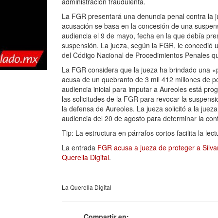
administración fraudulenta.
La FGR presentará una denuncia penal contra la ju
acusación se basa en la concesión de una suspens
audiencia el 9 de mayo, fecha en la que debía pr
suspensión. La jueza, según la FGR, le concedió u
del Código Nacional de Procedimientos Penales qu
La FGR considera que la jueza ha brindado una «pr
acusa de un quebranto de 3 mil 412 millones de pes
audiencia inicial para imputar a Aureoles está pr
las solicitudes de la FGR para revocar la suspensi
la defensa de Aureoles. La jueza solicitó a la jue
audiencia del 20 de agosto para determinar la cont
Tip: La estructura en párrafos cortos facilita la le
La entrada
FGR acusa a jueza de proteger a Silva
Querella Digital
.
La Querella Digital
Compartir en: