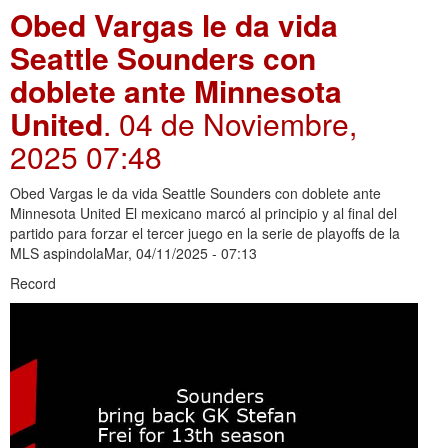
Obed Vargas le da vida
Seattle Sounders con
doblete ante Minnesota
United
. 04 de Noviembre,
2025 07:48
Obed Vargas le da vida Seattle Sounders con doblete ante
Minnesota United El mexicano marcó al principio y al final del
partido para forzar el tercer juego en la serie de playoffs de la
MLS aspindolaMar, 04/11/2025 - 07:13
Record