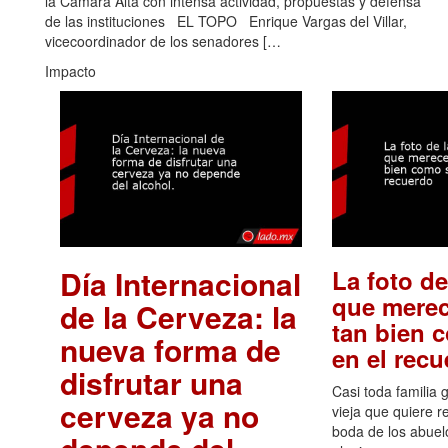
la Cámara Alta con intensa actividad, propuestas y defensa
de las instituciones EL TOPO Enrique Vargas del Villar,
vicecoordinador de los senadores […
Impacto
Día Internacional
La foto de
que merec
de la Cerveza: la
tan bien 
nueva forma de
en el rec
disfrutar una
Casi toda familia 
cerveza ya no
vieja que quiere re
boda de los abuelo