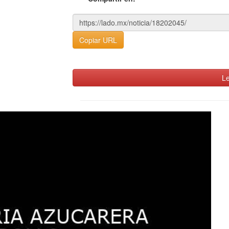
Copiar URL
Le