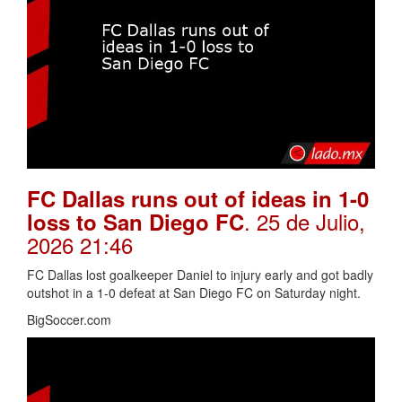
FC Dallas runs out of ideas in 1-0
. 25 de Julio,
loss to San Diego FC
2026 21:46
FC Dallas lost goalkeeper Daniel to injury early and got badly
outshot in a 1-0 defeat at San Diego FC on Saturday night.
BigSoccer.com