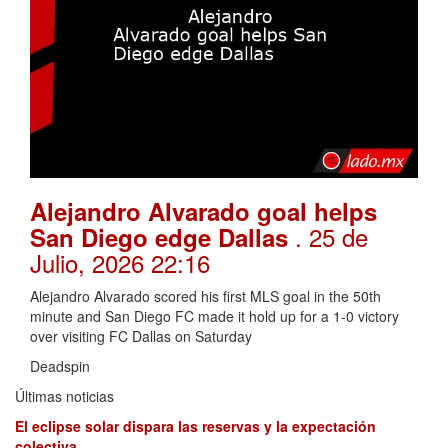
Alejandro Alvarado goal helps
. 25 de
San Diego edge Dallas
Julio, 2026 22:16
Alejandro Alvarado scored his first MLS goal in the 50th
minute and San Diego FC made it hold up for a 1-0 victory
over visiting FC Dallas on Saturday
Deadspin
Últimas noticias
El eclipse solar dispara las reservas y la expectación
colectiva