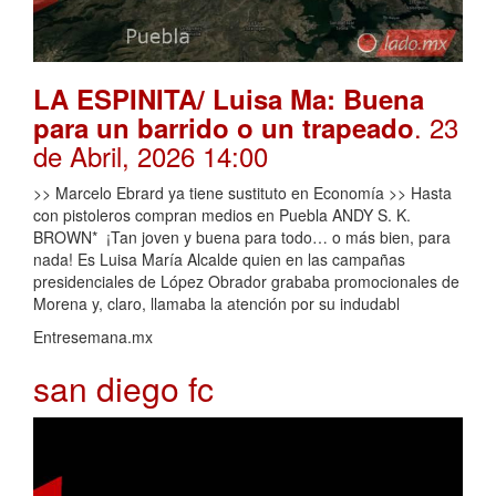
LA ESPINITA/ Luisa Ma: Buena
. 23
para un barrido o un trapeado
de Abril, 2026 14:00
>> Marcelo Ebrard ya tiene sustituto en Economía >> Hasta
con pistoleros compran medios en Puebla ANDY S. K.
BROWN* ¡Tan joven y buena para todo… o más bien, para
nada! Es Luisa María Alcalde quien en las campañas
presidenciales de López Obrador grababa promocionales de
Morena y, claro, llamaba la atención por su indudabl
Entresemana.mx
san diego fc