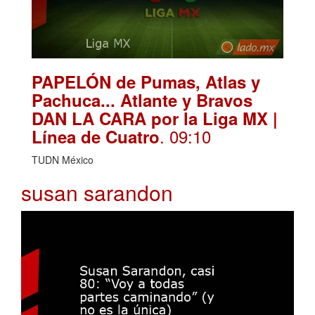
PAPELÓN de Pumas, Atlas y
Pachuca... Atlante y Bravos
DAN LA CARA por la Liga MX |
. 09:10
Línea de Cuatro
TUDN México
susan sarandon