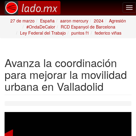
Tog
nav
27 de marzo
España
aaron mercury
2024
Agresión
#OndaDeCalor
RCD Espanyol de Barcelona
Ley Federal del Trabajo
puntos f1
federico viñas
Avanza la coordinación
para mejorar la movilidad
urbana en Valladolid