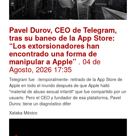
Pavel Durov, CEO de Telegram,
tras su baneo de la App Store:
“Los extorsionadores han
encontrado una forma de
. 04 de
manipular a Apple”
Agosto, 2026 17:35
Telegram fue -temporalmente- retirado de la App Store de
Apple en todo el mundo después de que Apple halló
"material de abuso sexual infantil" que fue compartido por un
usuario. Pero el CEO y fundador de esa plataforma, Pavel
Durov, tiene un diagnóstico difer
Xataka México