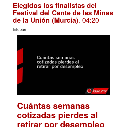
Elegidos los finalistas del
Festival del Cante de las Minas
. 04:20
de la Unión (Murcia)
Infobae
Cuántas semanas
cotizadas pierdes al
retirar por desempleo
.