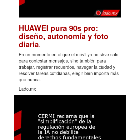
HUAWEI pura 90s pro:
diseño, autonomía y foto
.
diaria
En un momento en el que el móvil ya no sirve solo
para contestar mensajes, sino también para
trabajar, registrar recuerdos, navegar la ciudad y
resolver tareas cotidianas, elegir bien importa más
que nunca.
Lado.mx