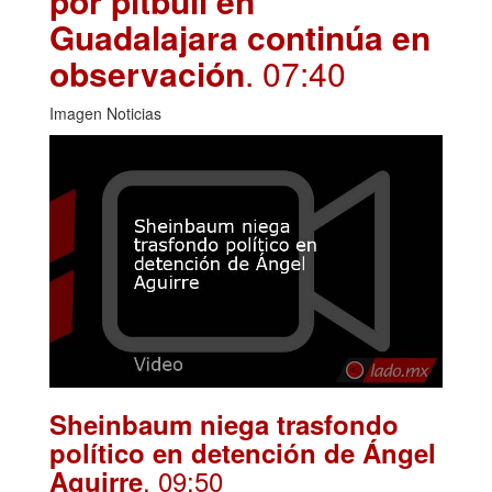
por pitbull en
Guadalajara continúa en
observación
. 07:40
Imagen Noticias
Sheinbaum niega trasfondo
político en detención de Ángel
. 09:50
Aguirre