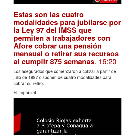
Estas son las cuatro
modalidades para jubilarse por
la Ley 97 del IMSS que
permiten a trabajadores con
Afore cobrar una pensión
mensual o retirar sus recursos
. 16:20
al cumplir 875 semanas
Los asegurados que comenzaron a cotizar a partir de
julio de 1997 disponen de cuatro modalidades para
cobrar su retiro.
El Imparcial