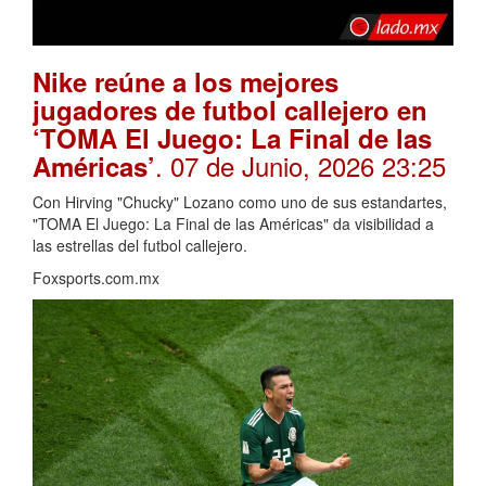
Nike reúne a los mejores
jugadores de futbol callejero en
‘TOMA El Juego: La Final de las
. 07 de Junio, 2026 23:25
Américas’
Con Hirving "Chucky" Lozano como uno de sus estandartes,
"TOMA El Juego: La Final de las Américas" da visibilidad a
las estrellas del futbol callejero.
Foxsports.com.mx