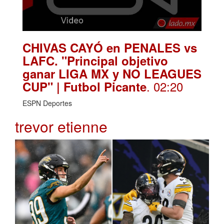
CHIVAS CAYÓ en PENALES vs
LAFC. "Principal objetivo
ganar LIGA MX y NO LEAGUES
. 02:20
CUP" | Futbol Picante
ESPN Deportes
trevor etienne