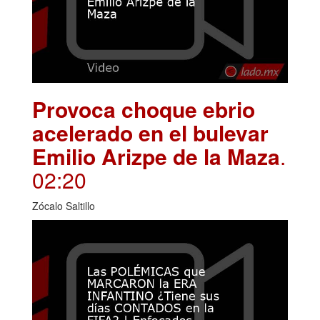
Provoca choque ebrio
acelerado en el bulevar
Emilio Arizpe de la Maza
.
02:20
Zócalo Saltillo