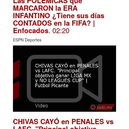
Las POLÉMICAS que
MARCARON la ERA
INFANTINO ¿Tiene sus días
CONTADOS en la FIFA? |
. 02:20
Enfocados
ESPN Deportes
CHIVAS CAYÓ en PENALES vs
LAFC. "Principal objetivo