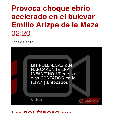
Provoca choque ebrio
acelerado en el bulevar
Emilio Arizpe de la Maza
.
02:20
Zócalo Saltillo