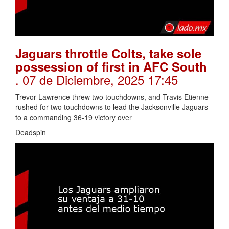
Jaguars throttle Colts, take sole
possession of first in AFC South
. 07 de Diciembre, 2025 17:45
Trevor Lawrence threw two touchdowns, and Travis Etienne
rushed for two touchdowns to lead the Jacksonville Jaguars
to a commanding 36-19 victory over
Deadspin