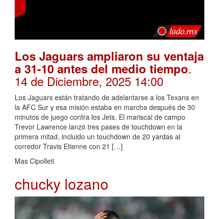
Los Jaguars ampliaron su ventaja
.
a 31-10 antes del medio tiempo
14 de Diciembre, 2025 14:00
Los Jaguars están tratando de adelantarse a los Texans en
la AFC Sur y esa misión estaba en marcha después de 30
minutos de juego contra los Jets. El mariscal de campo
Trevor Lawrence lanzó tres pases de touchdown en la
primera mitad, incluido un touchdown de 20 yardas al
corredor Travis Etienne con 21 […]
Mas Cipolleti
chucky lozano