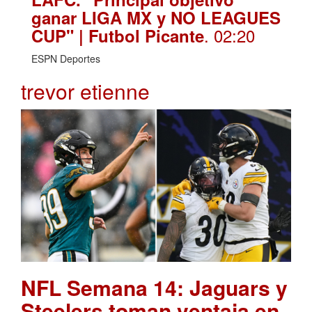
ganar LIGA MX y NO LEAGUES
. 02:20
CUP" | Futbol Picante
ESPN Deportes
trevor etienne
NFL Semana 14: Jaguars y
Steelers toman ventaja en