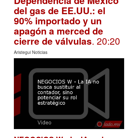
Dependencia de México
del gas de EE.UU.: el
90% importado y un
apagón a merced de
cierre de válvulas
. 20:20
Aristegui Noticias