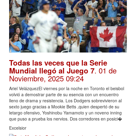
Todas las veces que la Serie
. 01 de
Mundial llegó al Juego 7
Noviembre, 2025 09:24
Ariel VelázquezEl viernes por la noche en Toronto el beisbol
volvió a demostrar parte de su esencia con un encuentro
lleno de drama y resistencia. Los Dodgers sobrevivieron al
sexto juego gracias a Mookie Betts ,quien despertó de su
letargo ofensivo, Yoshinobu Yamamoto y un noveno inning
que puso a prueba los nervios. Dos corredores en posici�
Excelsior