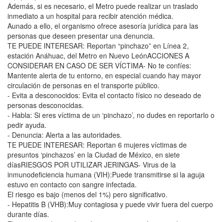
Además, si es necesario, el Metro puede realizar un traslado
inmediato a un hospital para recibir atención médica.
Aunado a ello, el organismo ofrece asesoría jurídica para las
personas que deseen presentar una denuncia.
TE PUEDE INTERESAR: Reportan “pinchazo” en Línea 2,
estación Anáhuac, del Metro en Nuevo LeónACCIONES A
CONSIDERAR EN CASO DE SER VÍCTIMA- No te confíes:
Mantente alerta de tu entorno, en especial cuando hay mayor
circulación de personas en el transporte público.
- Evita a desconocidos: Evita el contacto físico no deseado de
personas desconocidas.
- Habla: Si eres víctima de un ‘pinchazo’, no dudes en reportarlo o
pedir ayuda.
- Denuncia: Alerta a las autoridades.
TE PUEDE INTERESAR: Reportan 6 mujeres víctimas de
presuntos ‘pinchazos’ en la Ciudad de México, en siete
díasRIESGOS POR UTILIZAR JERINGAS- Virus de la
inmunodeficiencia humana (VIH):Puede transmitirse si la aguja
estuvo en contacto con sangre infectada.
El riesgo es bajo (menos del 1%) pero significativo.
- Hepatitis B (VHB):Muy contagiosa y puede vivir fuera del cuerpo
durante días.