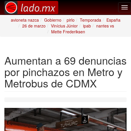
Tog
nav
avioneta nazca
Gobierno
pirlo
Temporada
España
26 de marzo
Vinícius Júnior
ipab
nantes vs
Mette Frederiksen
Aumentan a 69 denuncias
por pinchazos en Metro y
Metrobus de CDMX