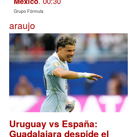
. 00:30
México
Grupo Fórmula
araujo
Uruguay vs España:
Guadalajara despide el