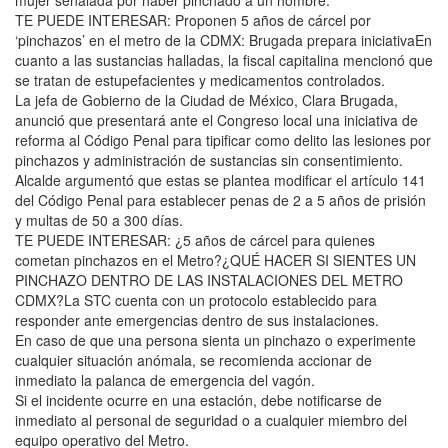
mujer señalada por haber pinchado a un hombre.
TE PUEDE INTERESAR: Proponen 5 años de cárcel por
‘pinchazos’ en el metro de la CDMX: Brugada prepara iniciativaEn
cuanto a las sustancias halladas, la fiscal capitalina mencionó que
se tratan de estupefacientes y medicamentos controlados.
La jefa de Gobierno de la Ciudad de México, Clara Brugada,
anunció que presentará ante el Congreso local una iniciativa de
reforma al Código Penal para tipificar como delito las lesiones por
pinchazos y administración de sustancias sin consentimiento.
Alcalde argumentó que estas se plantea modificar el artículo 141
del Código Penal para establecer penas de 2 a 5 años de prisión
y multas de 50 a 300 días.
TE PUEDE INTERESAR: ¿5 años de cárcel para quienes
cometan pinchazos en el Metro?¿QUÉ HACER SI SIENTES UN
PINCHAZO DENTRO DE LAS INSTALACIONES DEL METRO
CDMX?La STC cuenta con un protocolo establecido para
responder ante emergencias dentro de sus instalaciones.
En caso de que una persona sienta un pinchazo o experimente
cualquier situación anómala, se recomienda accionar de
inmediato la palanca de emergencia del vagón.
Si el incidente ocurre en una estación, debe notificarse de
inmediato al personal de seguridad o a cualquier miembro del
equipo operativo del Metro.