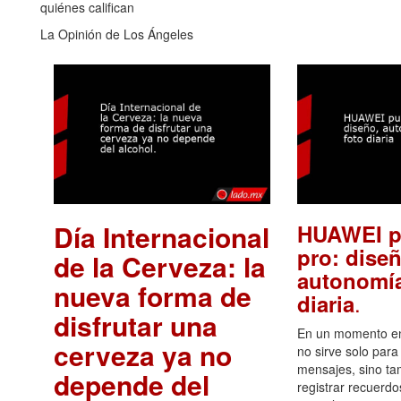
quiénes califican
La Opinión de Los Ángeles
Día Internacional
HUAWEI p
pro: diseñ
de la Cerveza: la
autonomía
nueva forma de
.
diaria
disfrutar una
En un momento en 
cerveza ya no
no sirve solo para
mensajes, sino ta
depende del
registrar recuerdo