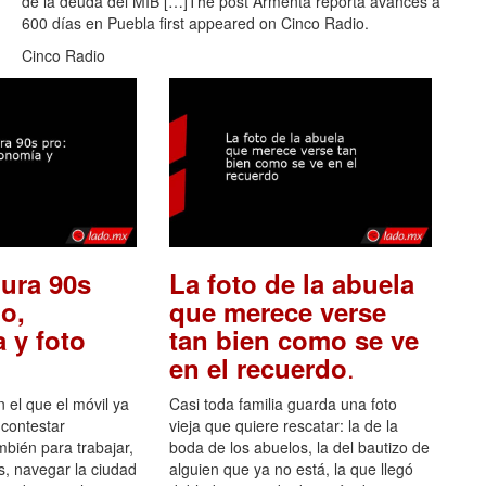
de la deuda del MIB […]The post Armenta reporta avances a
600 días en Puebla first appeared on Cinco Radio.
Cinco Radio
ura 90s
La foto de la abuela
o,
que merece verse
 y foto
tan bien como se ve
.
en el recuerdo
el que el móvil ya
Casi toda familia guarda una foto
 contestar
vieja que quiere rescatar: la de la
mbién para trabajar,
boda de los abuelos, la del bautizo de
s, navegar la ciudad
alguien que ya no está, la que llegó