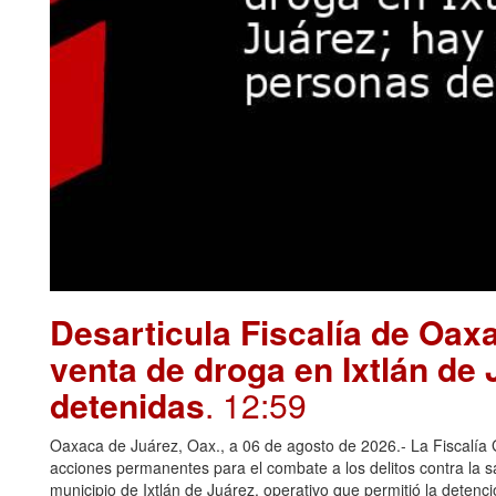
Desarticula Fiscalía de Oax
venta de droga en Ixtlán de
detenidas
. 12:59
Oaxaca de Juárez, Oax., a 06 de agosto de 2026.- La Fiscalía
acciones permanentes para el combate a los delitos contra la 
municipio de Ixtlán de Juárez, operativo que permitió la deten