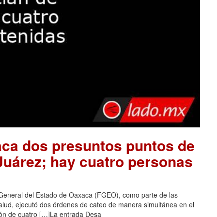
aca dos presuntos puntos de
 Juárez; hay cuatro personas
 General del Estado de Oaxaca (FGEO), como parte de las
salud, ejecutó dos órdenes de cateo de manera simultánea en el
ción de cuatro […]La entrada Desa