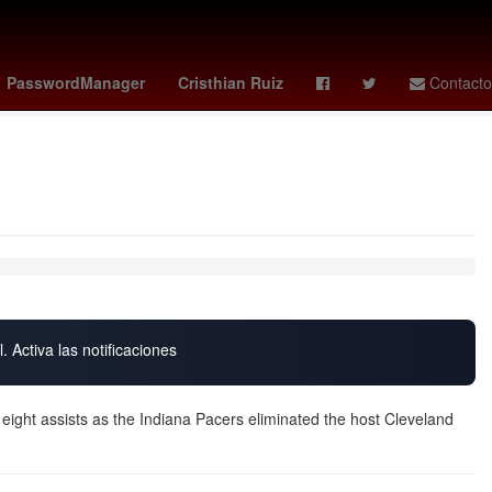
akina
Guillermo García Alcocer
Senador
Rogelio Funes Mori
PasswordManager
Cristhian Ruiz
Contacto
. Activa las notificaciones
eight assists as the Indiana Pacers eliminated the host Cleveland