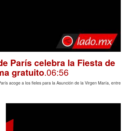
e París celebra la Fiesta de
ma gratuito
.06:56
rís acoge a los fieles para la Asunción de la Virgen María, entre