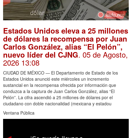
Estados Unidos eleva a 25 millones
de dólares la recompensa por Juan
Carlos González, alias “El Pelón”,
. 05 de Agosto,
nuevo líder del CJNG
2026 13:08
CIUDAD DE MÉXICO — El Departamento de Estado de los
Estados Unidos anunció este miércoles un incremento
sustancial en la recompensa ofrecida por información que
conduzca a la captura de Juan Carlos González, alias “El
Pelón”. La cifra ascendió a 25 millones de dólares por el
ciudadano con doble nacionalidad (mexicana y estadou
Ventana Pública