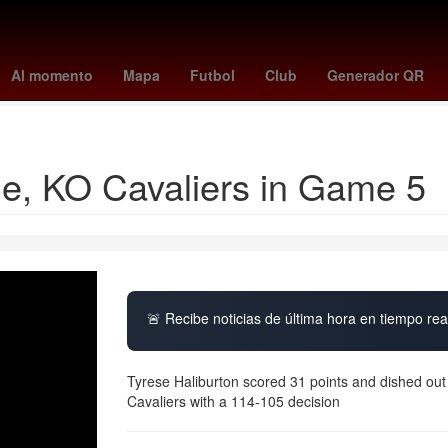
s plus julio 2025
Carmen Armendáriz
#Verificado2018
elena ryb
Al momento
Mapa
Futbol
Club
Generador QR
Josué Alvarado
le, KO Cavaliers in Game 5
🚨 Recibe noticias de última hora en tiempo real
Tyrese Haliburton scored 31 points and dished out 
Cavaliers with a 114-105 decision