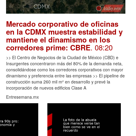
Mercado corporativo de oficinas
en la CDMX muestra estabilidad y
mantiene el dinamismo en los
. 08:20
corredores prime: CBRE
>> El Centro de Negocios de la Ciudad de México (CBD) e
Insurgentes concentraron más del 80% de la demanda neta,
consolidándose como los corredores corporativos con mayor
dinamismo y preferencia entre las empresas >> El pipeline de
construcción suma 260 mil m² en desarrollo y prevé la
incorporación de nuevos edificios Clase A
Entresemana.mx