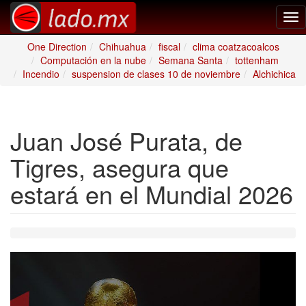
Tog
nav
One Direction
Chihuahua
fiscal
clima coatzacoalcos
Computación en la nube
Semana Santa
tottenham
Incendio
suspension de clases 10 de noviembre
Alchichica
Juan José Purata, de
Tigres, asegura que
estará en el Mundial 2026