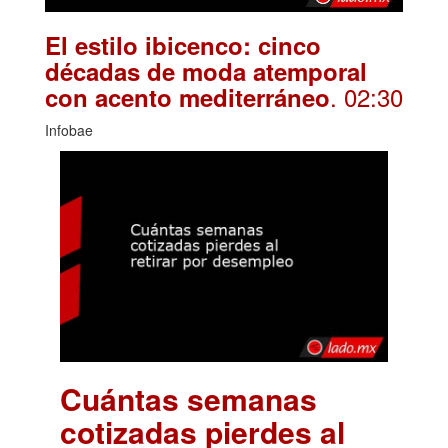
El estilo ibicenco: cinco
décadas de moda atemporal
. 02:30
con acento mediterráneo
Infobae
Cuántas semanas
cotizadas pierdes al