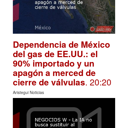
Dependencia de México
del gas de EE.UU.: el
90% importado y un
apagón a merced de
cierre de válvulas
. 20:20
Aristegui Noticias