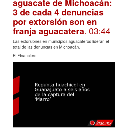
aguacate de Michoacán:
3 de cada 4 denuncias
por extorsión son en
franja aguacatera
. 03:44
Las extorsiones en municipios aguacateros lideran el
total de las denuncias en Michoacán.
El Financiero