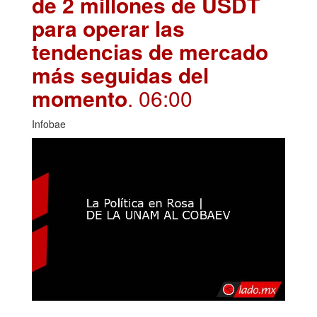
de 2 millones de USDT
para operar las
tendencias de mercado
más seguidas del
momento
. 06:00
Infobae