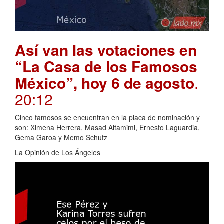
Así van las votaciones en
“La Casa de los Famosos
México”, hoy 6 de agosto
.
20:12
Cinco famosos se encuentran en la placa de nominación y
son: Ximena Herrera, Masad Altamimi, Ernesto Laguardia,
Gema Garoa y Memo Schutz
La Opinión de Los Ángeles