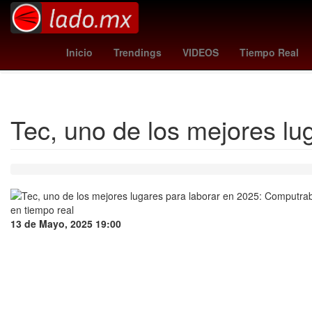
Nintendo
mormon church
padrón nacio
Inicio
Trendings
VIDEOS
Tiempo Real
Instituto del Fo
Tec, uno de los mejores lu
13 de Mayo, 2025 19:00