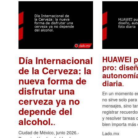
Día Internacional
HUAWEI p
pro: diseñ
de la Cerveza: la
autonomía
nueva forma de
.
diaria
disfrutar una
En un momento en 
cerveza ya no
no sirve solo para
mensajes, sino ta
depende del
registrar recuerdo
alcohol.
.
y resolver tareas c
bien importa más
Ciudad de México, junio 2026.-
Lado.mx