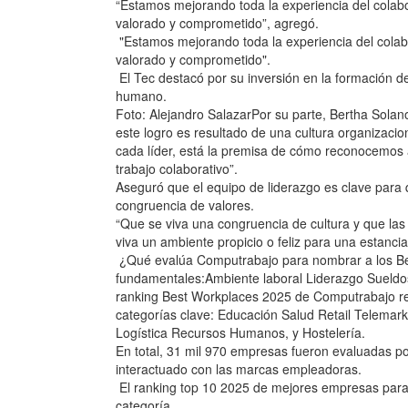
“Estamos mejorando toda la experiencia del colabo
valorado y comprometido”, agregó.
"Estamos mejorando toda la experiencia del colab
valorado y comprometido".
El Tec destacó por su inversión en la formación d
humano.
Foto: Alejandro SalazarPor su parte, Bertha Solano
este logro es resultado de una cultura organizacio
cada líder, está la premisa de cómo reconocemos
trabajo colaborativo”.
Aseguró que el equipo de liderazgo es clave para 
congruencia de valores.
“Que se viva una congruencia de cultura y que la
viva un ambiente propicio o feliz para una estancia
¿Qué evalúa Computrabajo para nombrar a los Be
fundamentales:Ambiente laboral Liderazgo Sueldos
ranking Best Workplaces 2025 de Computrabajo re
categorías clave: Educación Salud Retail Telemar
Logística Recursos Humanos, y Hostelería.
En total, 31 mil 970 empresas fueron evaluadas p
interactuado con las marcas empleadoras.
El ranking top 10 2025 de mejores empresas para
categoría.