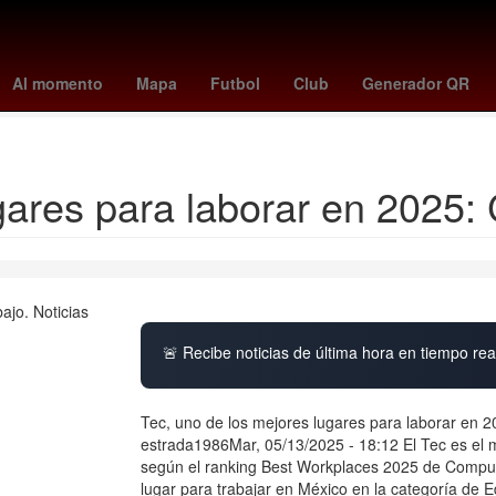
nal de usuarios de telefonía móvil
clima celaya
greenland
cuándo
Al momento
Mapa
Futbol
Club
Generador QR
ndo Nacional de la Vivienda para los Trabajadores
cuando juega mexi
gares para laborar en 2025
🚨 Recibe noticias de última hora en tiempo real
Tec, uno de los mejores lugares para laborar en 2
estrada1986Mar, 05/13/2025 - 18:12 El Tec es el m
según el ranking Best Workplaces 2025 de Comput
lugar para trabajar en México en la categoría de