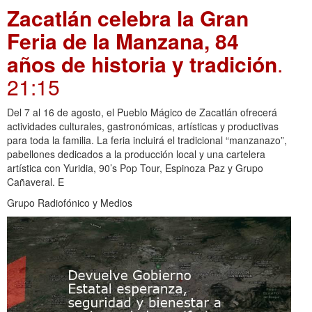
Zacatlán celebra la Gran
Feria de la Manzana, 84
años de historia y tradición
.
21:15
Del 7 al 16 de agosto, el Pueblo Mágico de Zacatlán ofrecerá
actividades culturales, gastronómicas, artísticas y productivas
para toda la familia. La feria incluirá el tradicional “manzanazo”,
pabellones dedicados a la producción local y una cartelera
artística con Yuridia, 90’s Pop Tour, Espinoza Paz y Grupo
Cañaveral. E
Grupo Radiofónico y Medios