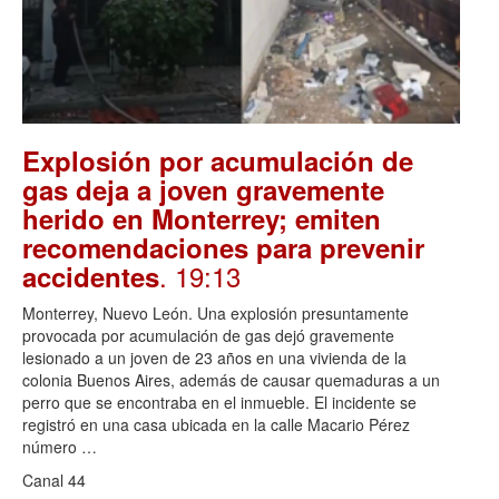
Explosión por acumulación de
gas deja a joven gravemente
herido en Monterrey; emiten
recomendaciones para prevenir
. 19:13
accidentes
Monterrey, Nuevo León. Una explosión presuntamente
provocada por acumulación de gas dejó gravemente
lesionado a un joven de 23 años en una vivienda de la
colonia Buenos Aires, además de causar quemaduras a un
perro que se encontraba en el inmueble. El incidente se
registró en una casa ubicada en la calle Macario Pérez
número …
Canal 44