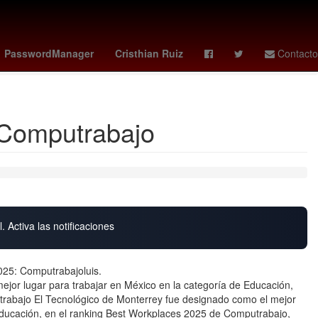
 es el día del padre
Miércoles
Escuela
PasswordManager
Cristhian Ruiz
Contacto
co vs corea del sur
: Computrabajo
. Activa las notificaciones
025: Computrabajoluis.
ejor lugar para trabajar en México en la categoría de Educación,
rabajo El Tecnológico de Monterrey fue designado como el mejor
 Educación, en el ranking Best Workplaces 2025 de Computrabajo,