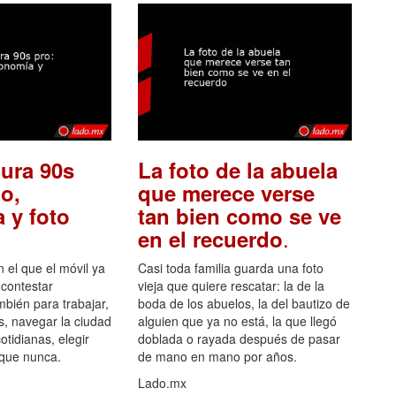
ura 90s
La foto de la abuela
o,
que merece verse
 y foto
tan bien como se ve
.
en el recuerdo
el que el móvil ya
Casi toda familia guarda una foto
 contestar
vieja que quiere rescatar: la de la
mbién para trabajar,
boda de los abuelos, la del bautizo de
s, navegar la ciudad
alguien que ya no está, la que llegó
otidianas, elegir
doblada o rayada después de pasar
 que nunca.
de mano en mano por años.
Lado.mx