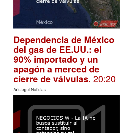
Dependencia de México
del gas de EE.UU.: el
90% importado y un
apagón a merced de
cierre de válvulas
. 20:20
Aristegui Noticias