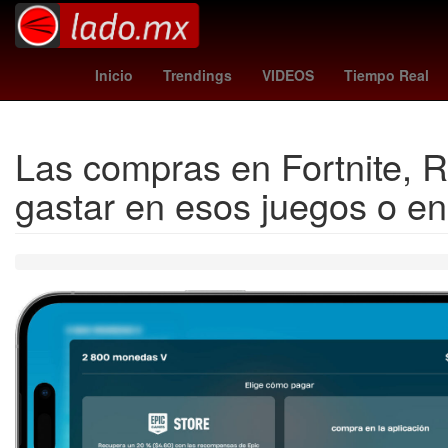
polonia - finlandia
bélgica - kazajistán
luxemburgo - esl
Inicio
Trendings
VIDEOS
Tiempo Real
Las compras en Fortnite, 
gastar en esos juegos o e