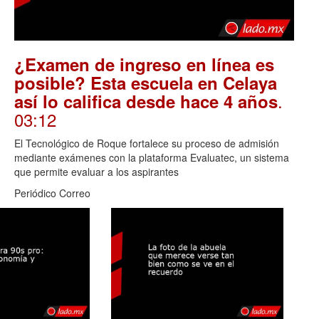
¿Examen de ingreso en línea es
posible? Esta escuela en Celaya
.
así lo califica desde hace 4 años
03:12
El Tecnológico de Roque fortalece su proceso de admisión
mediante exámenes con la plataforma Evaluatec, un sistema
que permite evaluar a los aspirantes
Periódico Correo