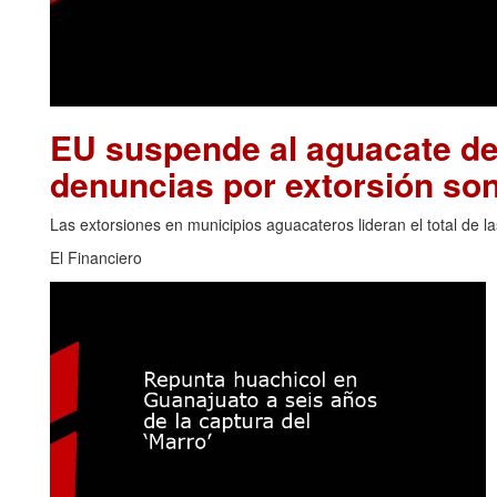
EU suspende al aguacate de
denuncias por extorsión son
Las extorsiones en municipios aguacateros lideran el total de 
El Financiero