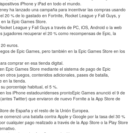
dispositivos iPhone y iPad en todo el mundo.
ney ha lanzado una campaña para incentivar las compras usando
el 20 % de lo gastado en Fortnite, Rocket League y Fall Guys, y
 en la Epic Games Store.
ocket League y Fall Guys a través de PC, iOS, Android o la web
 los jugadores recuperar el 20 % como recompensas de Epic, la
 20 euros.
juegos de Epic Games, pero también en la Epic Games Store en los
ra comprar en esa tienda digital.
 en Epic Games Store mediante el sistema de pago de Epic
 otros juegos, contenidos adicionales, pases de batalla,
 en la tienda.
su porcentaje habitual, el 5 %.
le en los iPhone estadounidenses prontoEpic Games anunció el 9 de
X (antes Twitter) que enviaron de nuevo Fornite a la App Store de
tore de España y el resto de la Unión Europea.
e comenzó una batalla contra Apple y Google por la tasa del 30 %
or cualquier pago realizado a través de la App Store o la Play Store
ernativo.