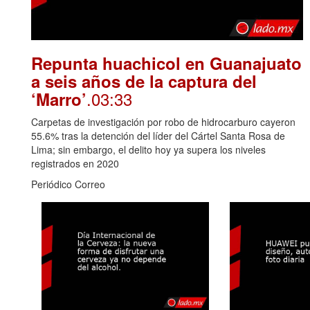
Repunta huachicol en Guanajuato
a seis años de la captura del
.03:33
‘Marro’
Carpetas de investigación por robo de hidrocarburo cayeron
55.6% tras la detención del líder del Cártel Santa Rosa de
Lima; sin embargo, el delito hoy ya supera los niveles
registrados en 2020
Periódico Correo