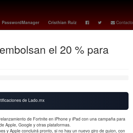
 irlanda del norte
seahawks vs 49ers
Denuncia
China
PasswordManager
Cristhian Ruiz
Contacto
eembolsan el 20 % para
otificaciones de Lado.mx
elanzamiento de Fortnite en iPhone y iPad con una campaña para
de Apple, Google y otras plataformas.
mes y Apple concluirá pronto, si no hay un nuevo giro de guion, con