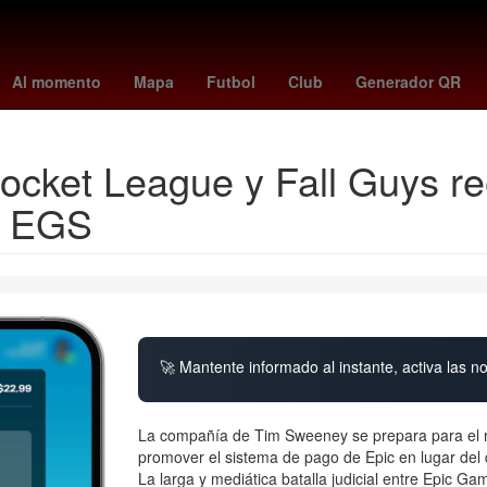
ovaquia
Venezolanos
turquía - españa
26 de marzo
alemania -
Al momento
Mapa
Futbol
Club
Generador QR
Rocket League y Fall Guys r
n EGS
🚀 Mantente informado al instante, activa las n
La compañía de Tim Sweeney se prepara para el r
promover el sistema de pago de Epic en lugar del 
La larga y mediática batalla judicial entre Epic Ga