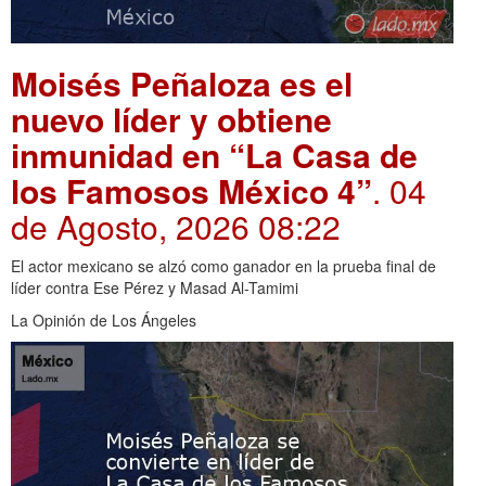
Moisés Peñaloza es el
nuevo líder y obtiene
inmunidad en “La Casa de
los Famosos México 4”
. 04
de Agosto, 2026 08:22
El actor mexicano se alzó como ganador en la prueba final de
líder contra Ese Pérez y Masad Al-Tamimi
La Opinión de Los Ángeles