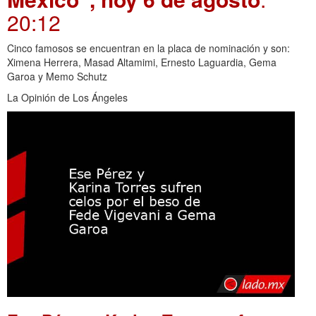
20:12
Cinco famosos se encuentran en la placa de nominación y son:
Ximena Herrera, Masad Altamimi, Ernesto Laguardia, Gema
Garoa y Memo Schutz
La Opinión de Los Ángeles