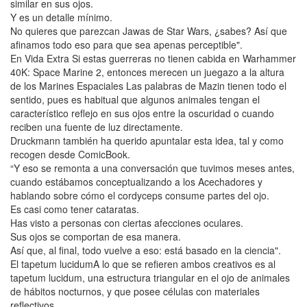
similar en sus ojos.
Y es un detalle mínimo.
No quieres que parezcan Jawas de Star Wars, ¿sabes? Así que
afinamos todo eso para que sea apenas perceptible".
En Vida Extra Si estas guerreras no tienen cabida en Warhammer
40K: Space Marine 2, entonces merecen un juegazo a la altura
de los Marines Espaciales Las palabras de Mazin tienen todo el
sentido, pues es habitual que algunos animales tengan el
característico reflejo en sus ojos entre la oscuridad o cuando
reciben una fuente de luz directamente.
Druckmann también ha querido apuntalar esta idea, tal y como
recogen desde ComicBook.
“Y eso se remonta a una conversación que tuvimos meses antes,
cuando estábamos conceptualizando a los Acechadores y
hablando sobre cómo el cordyceps consume partes del ojo.
Es casi como tener cataratas.
Has visto a personas con ciertas afecciones oculares.
Sus ojos se comportan de esa manera.
Así que, al final, todo vuelve a eso: está basado en la ciencia".
El tapetum lucidumA lo que se refieren ambos creativos es al
tapetum lucidum, una estructura triangular en el ojo de animales
de hábitos nocturnos, y que posee células con materiales
reflectivos.