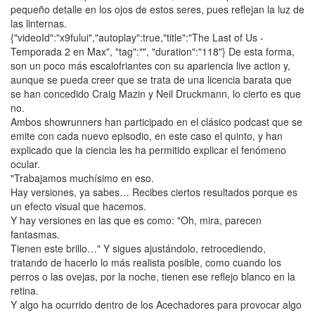
pequeño detalle en los ojos de estos seres, pues reflejan la luz de
las linternas.
{"videoId":"x9fului","autoplay":true,"title":"The Last of Us -
Temporada 2 en Max", "tag":"", "duration":"118"} De esta forma,
son un poco más escalofriantes con su apariencia live action y,
aunque se pueda creer que se trata de una licencia barata que
se han concedido Craig Mazin y Neil Druckmann, lo cierto es que
no.
Ambos showrunners han participado en el clásico podcast que se
emite con cada nuevo episodio, en este caso el quinto, y han
explicado que la ciencia les ha permitido explicar el fenómeno
ocular.
"Trabajamos muchísimo en eso.
Hay versiones, ya sabes… Recibes ciertos resultados porque es
un efecto visual que hacemos.
Y hay versiones en las que es como: "Oh, mira, parecen
fantasmas.
Tienen este brillo…" Y sigues ajustándolo, retrocediendo,
tratando de hacerlo lo más realista posible, como cuando los
perros o las ovejas, por la noche, tienen ese reflejo blanco en la
retina.
Y algo ha ocurrido dentro de los Acechadores para provocar algo