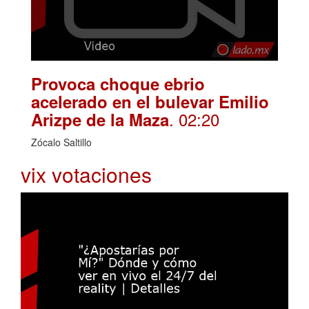
Provoca choque ebrio
acelerado en el bulevar Emilio
. 02:20
Arizpe de la Maza
Zócalo Saltillo
vix votaciones