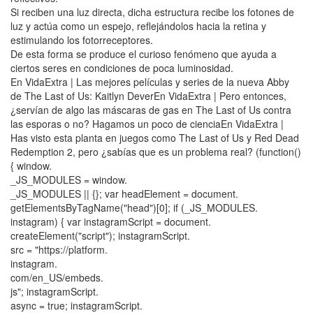
Si reciben una luz directa, dicha estructura recibe los fotones de
luz y actúa como un espejo, reflejándolos hacia la retina y
estimulando los fotorreceptores.
De esta forma se produce el curioso fenómeno que ayuda a
ciertos seres en condiciones de poca luminosidad.
En VidaExtra | Las mejores películas y series de la nueva Abby
de The Last of Us: Kaitlyn DeverEn VidaExtra | Pero entonces,
¿servían de algo las máscaras de gas en The Last of Us contra
las esporas o no? Hagamos un poco de cienciaEn VidaExtra |
Has visto esta planta en juegos como The Last of Us y Red Dead
Redemption 2, pero ¿sabías que es un problema real? (function()
{ window.
_JS_MODULES = window.
_JS_MODULES || {}; var headElement = document.
getElementsByTagName("head")[0]; if (_JS_MODULES.
instagram) { var instagramScript = document.
createElement("script"); instagramScript.
src = "https://platform.
instagram.
com/en_US/embeds.
js"; instagramScript.
async = true; instagramScript.