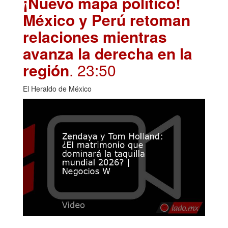
¡Nuevo mapa político!
México y Perú retoman
relaciones mientras
avanza la derecha en la
región
. 23:50
El Heraldo de México