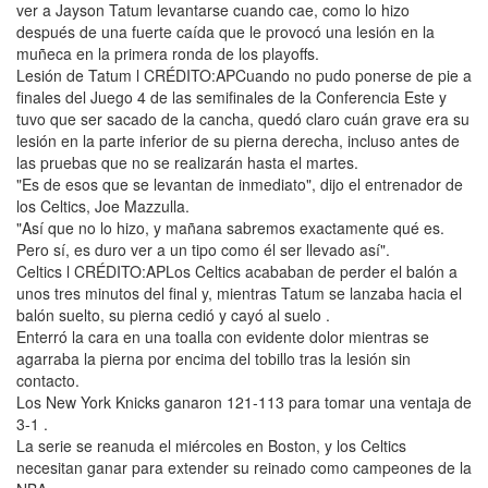
ver a Jayson Tatum levantarse cuando cae, como lo hizo
después de una fuerte caída que le provocó una lesión en la
muñeca en la primera ronda de los playoffs.
Lesión de Tatum l CRÉDITO:APCuando no pudo ponerse de pie a
finales del Juego 4 de las semifinales de la Conferencia Este y
tuvo que ser sacado de la cancha, quedó claro cuán grave era su
lesión en la parte inferior de su pierna derecha, incluso antes de
las pruebas que no se realizarán hasta el martes.
"Es de esos que se levantan de inmediato", dijo el entrenador de
los Celtics, Joe Mazzulla.
"Así que no lo hizo, y mañana sabremos exactamente qué es.
Pero sí, es duro ver a un tipo como él ser llevado así".
Celtics l CRÉDITO:APLos Celtics acababan de perder el balón a
unos tres minutos del final y, mientras Tatum se lanzaba hacia el
balón suelto, su pierna cedió y cayó al suelo .
Enterró la cara en una toalla con evidente dolor mientras se
agarraba la pierna por encima del tobillo tras la lesión sin
contacto.
Los New York Knicks ganaron 121-113 para tomar una ventaja de
3-1 .
La serie se reanuda el miércoles en Boston, y los Celtics
necesitan ganar para extender su reinado como campeones de la