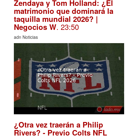
Zendaya y Tom Holland: ¿El
matrimonio que dominará la
taquilla mundial 2026? |
. 23:50
Negocios W
adn Noticias
¿Otra vez traerán a Philip
Rivers? - Previo Colts NFL