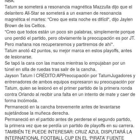
NBA.
Tatum se someterá a resonancia magnética Mazzulla dijo que el
delantero All-Star se someterá a un examen de resonancia
magnética el martes: "Creo que esta noche es difícil", dijo Jaylen
Brown de los Celtics.
"Creo que todos están un poco sin palabras, simplemente porque
uno perdió el partido, pero obviamente la preocupación es por JT.
Pero mañana nos recuperaremos y partiremos de ahí".
Tatum anotó 42 puntos, su mejor marca en estos playoffs, antes
de lesionarse.
Se tapó la cara con las manos mientras lo empujaban por un
túnel en silla de ruedas tras salir de la cancha.
Jayson Tatum l CRÉDITO:APPreocupación por TatumJugadores y
entrenadores de ambos equipos expresaron su preocupación por
Tatum, quien se lesionó en el primer partido de la primera ronda
contra Orlando al recibir una falta en un intento de mate y caer de
forma incómoda.
Permaneció en la cancha brevemente antes de levantarse
sujetándose la muñeca derecha.
Permaneció en el partido antes de perderse el segundo partido,
la primera vez que se perdía un partido de playoffs en su carrera.
TAMBIÉN TE PUEDE INTERESAR: CRUZ AZUL DISPUTARÁ LA
INTERNATIONAL FOOTBALL CUP EN EL ‘PIRATA’ FUENTE