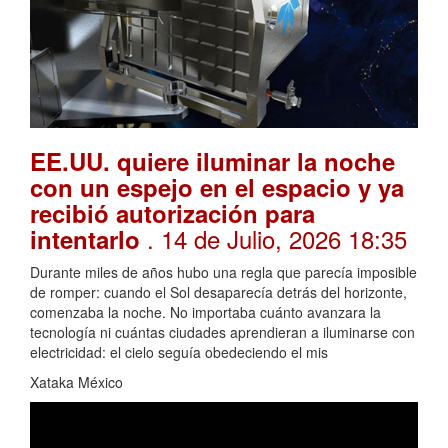
EE.UU. quiere iluminar la noche
con un espejo en el espacio y ya
recibió autorización para
. 14 de Julio, 2026 18:35
intentarlo
Durante miles de años hubo una regla que parecía imposible
de romper: cuando el Sol desaparecía detrás del horizonte,
comenzaba la noche. No importaba cuánto avanzara la
tecnología ni cuántas ciudades aprendieran a iluminarse con
electricidad: el cielo seguía obedeciendo el mis
Xataka México