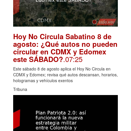
Hoy No Circula Sabatino 8 de
agosto: ¿Qué autos no pueden
circular en CDMX y Edomex
.07:25
este SÁBADO?
Este sábado 8 de agosto aplica el Hoy No Circula en
CDMX y Edomex; revisa qué autos descansan, horarios,
hologramas y vehículos exentos
Tribuna