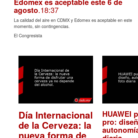
Edomex es aceptable este 6 de
.18:37
agosto
La calidad del aire en CDMX y Edomex es aceptable en este
momento, sin contingencias.
El Congresista
Día Internacional
HUAWEI p
pro: diseñ
de la Cerveza: la
autonomía
nueva forma de
.
diaria