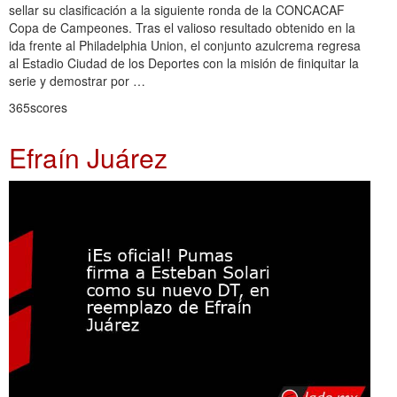
sellar su clasificación a la siguiente ronda de la CONCACAF
Copa de Campeones. Tras el valioso resultado obtenido en la
ida frente al Philadelphia Union, el conjunto azulcrema regresa
al Estadio Ciudad de los Deportes con la misión de finiquitar la
serie y demostrar por …
365scores
Efraín Juárez