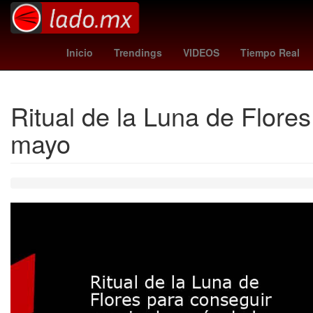
santa misa
estudiantes vs independiente
Ho
Inicio
Trendings
VIDEOS
Tiempo Real
Ritual de la Luna de Flore
mayo