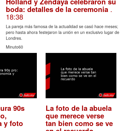
Holland y Zendaya celebraron su
.
boda: detalles de la ceremonia
18:38
La pareja más famosa de la actualidad se casó hace meses;
pero hasta ahora festejaron la unión en un exclusivo lugar de
Londres.
Minuto60
ura 90s
La foto de la abuela
o,
que merece verse
 y foto
tan bien como se ve
.
en el recuerdo