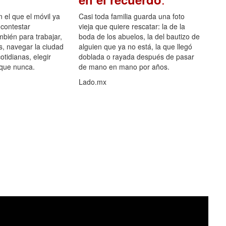
el que el móvil ya
Casi toda familia guarda una foto
 contestar
vieja que quiere rescatar: la de la
mbién para trabajar,
boda de los abuelos, la del bautizo de
s, navegar la ciudad
alguien que ya no está, la que llegó
otidianas, elegir
doblada o rayada después de pasar
 que nunca.
de mano en mano por años.
Lado.mx