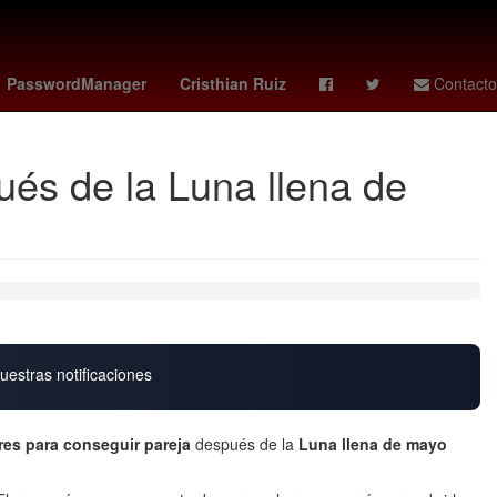
y
curry
Deadpool
botafogo vs
26 de julio
PasswordManager
Cristhian Ruiz
Contacto
ués de la Luna llena de
uestras notificaciones
res para conseguir pareja
después de la
Luna llena de mayo