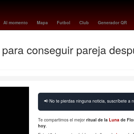
uston Rockets
Dallas Cowboys
minnesota - juárez
Stephen Curr
Al momento
Mapa
Futbol
Club
Generador QR
s para conseguir pareja desp
📢 No te pierdas ninguna noticia, suscríbete a n
Te compartimos el mejor
ritual de la
Luna
de Flo
hoy
.