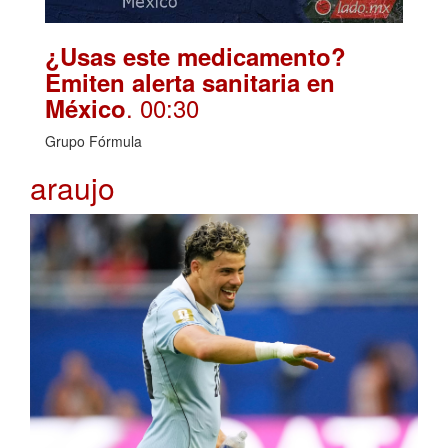
¿Usas este medicamento?
Emiten alerta sanitaria en
. 00:30
México
Grupo Fórmula
araujo