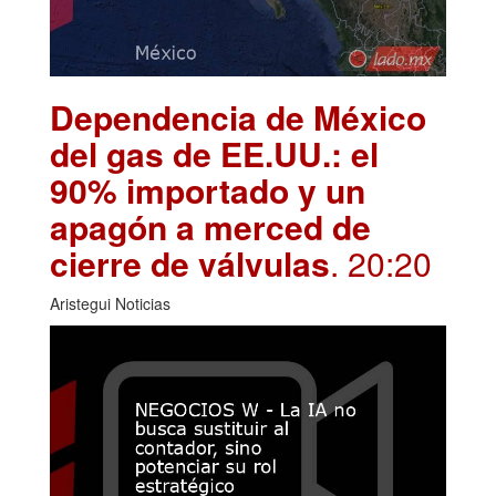
Dependencia de México
del gas de EE.UU.: el
90% importado y un
apagón a merced de
cierre de válvulas
. 20:20
Aristegui Noticias