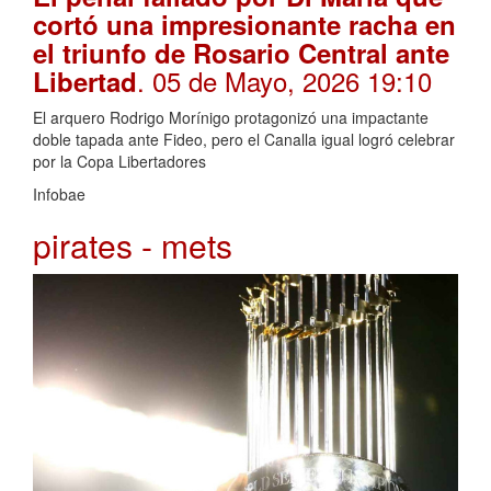
cortó una impresionante racha en
el triunfo de Rosario Central ante
. 05 de Mayo, 2026 19:10
Libertad
El arquero Rodrigo Morínigo protagonizó una impactante
doble tapada ante Fideo, pero el Canalla igual logró celebrar
por la Copa Libertadores
Infobae
pirates - mets