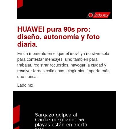
HUAWEI pura 90s pro:
diseño, autonomía y foto
.
diaria
En un momento en el que el móvil ya no sirve solo
para contestar mensajes, sino también para
trabajar, registrar recuerdos, navegar la ciudad y
resolver tareas cotidianas, elegir bien importa más
que nunca.
Lado.mx