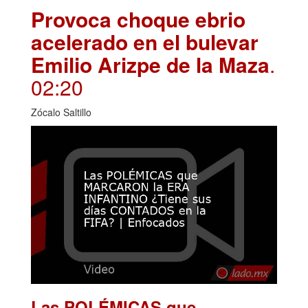
Provoca choque ebrio
acelerado en el bulevar
Emilio Arizpe de la Maza
.
02:20
Zócalo Saltillo
Las POLÉMICAS que