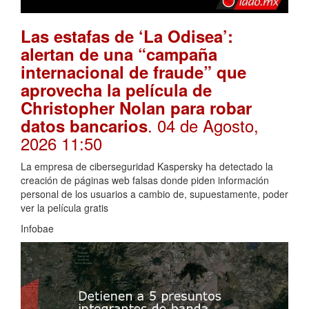
Las estafas de ‘La Odisea’:
alertan de una “campaña
internacional de fraude” que
aprovecha la película de
Christopher Nolan para robar
. 04 de Agosto,
datos bancarios
2026 11:50
La empresa de ciberseguridad Kaspersky ha detectado la
creación de páginas web falsas donde piden información
personal de los usuarios a cambio de, supuestamente, poder
ver la película gratis
Infobae