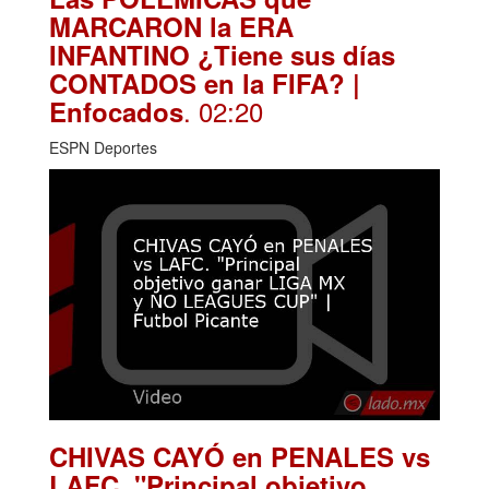
MARCARON la ERA
INFANTINO ¿Tiene sus días
CONTADOS en la FIFA? |
. 02:20
Enfocados
ESPN Deportes
CHIVAS CAYÓ en PENALES vs
LAFC. "Principal objetivo