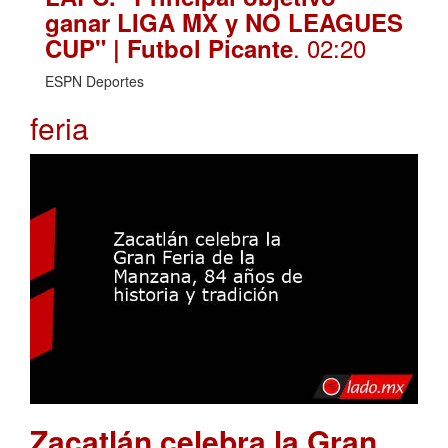
ganar LIGA MX y NO LEAGUES
. 02:20
CUP" | Futbol Picante
ESPN Deportes
feria
Zacatlán celebra la Gran