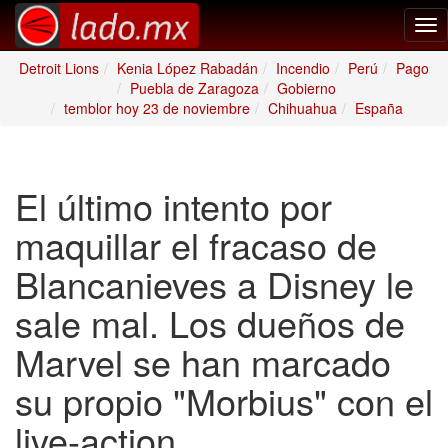
Tog
nav
Detroit Lions
Kenia López Rabadán
Incendio
Perú
Pago
Puebla de Zaragoza
Gobierno
temblor hoy 23 de noviembre
Chihuahua
España
El último intento por
maquillar el fracaso de
Blancanieves a Disney le
sale mal. Los dueños de
Marvel se han marcado
su propio "Morbius" con el
live-action