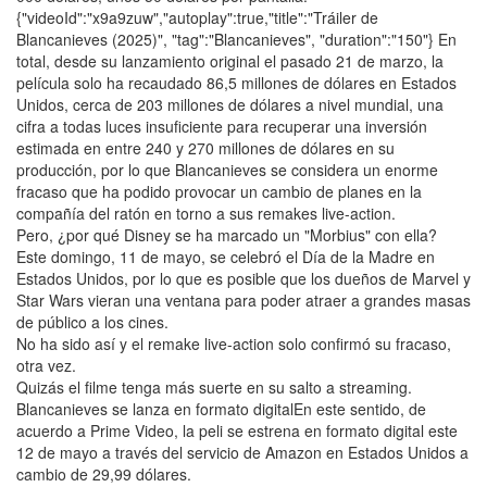
{"videoId":"x9a9zuw","autoplay":true,"title":"Tráiler de
Blancanieves (2025)", "tag":"Blancanieves", "duration":"150"} En
total, desde su lanzamiento original el pasado 21 de marzo, la
película solo ha recaudado 86,5 millones de dólares en Estados
Unidos, cerca de 203 millones de dólares a nivel mundial, una
cifra a todas luces insuficiente para recuperar una inversión
estimada en entre 240 y 270 millones de dólares en su
producción, por lo que Blancanieves se considera un enorme
fracaso que ha podido provocar un cambio de planes en la
compañía del ratón en torno a sus remakes live-action.
Pero, ¿por qué Disney se ha marcado un "Morbius" con ella?
Este domingo, 11 de mayo, se celebró el Día de la Madre en
Estados Unidos, por lo que es posible que los dueños de Marvel y
Star Wars vieran una ventana para poder atraer a grandes masas
de público a los cines.
No ha sido así y el remake live-action solo confirmó su fracaso,
otra vez.
Quizás el filme tenga más suerte en su salto a streaming.
Blancanieves se lanza en formato digitalEn este sentido, de
acuerdo a Prime Video, la peli se estrena en formato digital este
12 de mayo a través del servicio de Amazon en Estados Unidos a
cambio de 29,99 dólares.