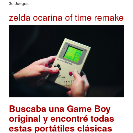
3d Juegos
zelda ocarina of time remake
Buscaba una Game Boy
original y encontré todas
estas portátiles clásicas