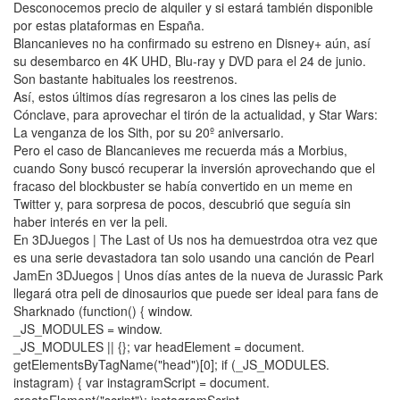
Desconocemos precio de alquiler y si estará también disponible
por estas plataformas en España.
Blancanieves no ha confirmado su estreno en Disney+ aún, así
su desembarco en 4K UHD, Blu-ray y DVD para el 24 de junio.
Son bastante habituales los reestrenos.
Así, estos últimos días regresaron a los cines las pelis de
Cónclave, para aprovechar el tirón de la actualidad, y Star Wars:
La venganza de los Sith, por su 20º aniversario.
Pero el caso de Blancanieves me recuerda más a Morbius,
cuando Sony buscó recuperar la inversión aprovechando que el
fracaso del blockbuster se había convertido en un meme en
Twitter y, para sorpresa de pocos, descubrió que seguía sin
haber interés en ver la peli.
En 3DJuegos | The Last of Us nos ha demuestrdoa otra vez que
es una serie devastadora tan solo usando una canción de Pearl
JamEn 3DJuegos | Unos días antes de la nueva de Jurassic Park
llegará otra peli de dinosaurios que puede ser ideal para fans de
Sharknado (function() { window.
_JS_MODULES = window.
_JS_MODULES || {}; var headElement = document.
getElementsByTagName("head")[0]; if (_JS_MODULES.
instagram) { var instagramScript = document.
createElement("script"); instagramScript.