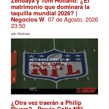
Zendaya y Tom Holland: ¿El
matrimonio que dominará la
taquilla mundial 2026? |
. 07 de Agosto, 2026
Negocios W
23:50
adn Noticias
¿Otra vez traerán a Philip
Rivers? - Previo Colts NFL