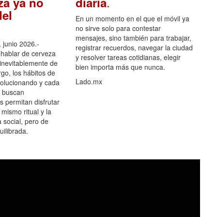
.
za ya no
diaria
el
En un momento en el que el móvil ya
no sirve solo para contestar
mensajes, sino también para trabajar,
 junio 2026.-
registrar recuerdos, navegar la ciudad
hablar de cerveza
y resolver tareas cotidianas, elegir
 inevitablemente de
bien importa más que nunca.
go, los hábitos de
Lado.mx
olucionando y cada
 buscan
es permitan disfrutar
 mismo ritual y la
 social, pero de
ilibrada.