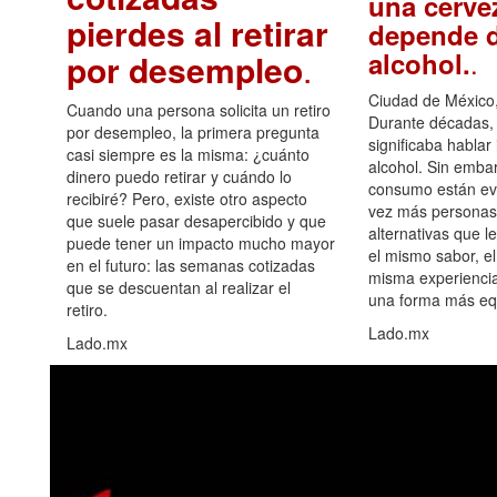
una cerve
pierdes al retirar
depende d
.
alcohol.
por desempleo
.
Ciudad de México,
Cuando una persona solicita un retiro
Durante décadas, 
por desempleo, la primera pregunta
significaba hablar
casi siempre es la misma: ¿cuánto
alcohol. Sin embar
dinero puedo retirar y cuándo lo
consumo están ev
recibiré? Pero, existe otro aspecto
vez más personas
que suele pasar desapercibido y que
alternativas que l
puede tener un impacto mucho mayor
el mismo sabor, el
en el futuro: las semanas cotizadas
misma experiencia
que se descuentan al realizar el
una forma más equ
retiro.
Lado.mx
Lado.mx