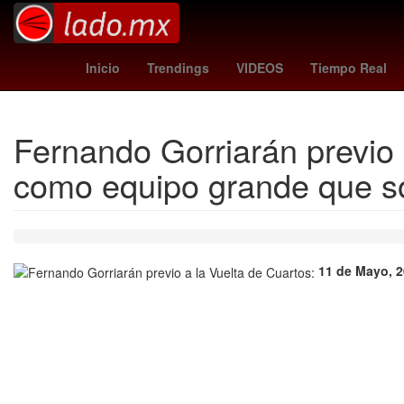
España
Pago
China
15 de sep
Inicio
Trendings
VIDEOS
Tiempo Real
Fernando Gorriarán previo 
como equipo grande que 
11 de Mayo, 2