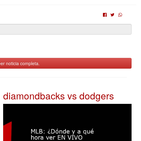
er noticia completa.
diamondbacks vs dodgers