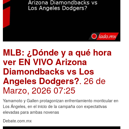
MLB: ¿Dónde y a qué hora
ver EN VIVO Arizona
Diamondbacks vs Los
Angeles Dodgers?
. 26 de
Marzo, 2026 07:25
Yamamoto y Gallen protagonizan enfrentamiento monticular en
Los Ángeles, en el inicio de la campaña con expectativas
elevadas para ambas novenas
Debate.com.mx