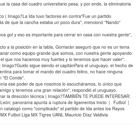
e la casa del cuadro universitario pesa, y por ende, la eliminatoria
co | Imago7La Ida tuvo factores en contra"Fue un partido
emás de que la cancha estaba un poco dura", mencionó "Nando"
mos gol y eso es importante para cerrar en casa con nuestra gente",
cto a la posición en la tabla, Gorriarán aseguró que no es un tema
a ganar como equipo grande que somos, con nuestra gente apoyando
 el que nos hacemos muy fuertes y lo tenemos que hacer valer".
| Imago7Guido sigue siendo el capitánPara el uruguayo, el hecho de
entina para tomar el mando del cuadro felino, no hace ninguna
n "El Conde".
, tenía ese poder de que nosotros lo escucháramos, lo único que
 amigo y tenemos una gran relación", respondió el uruguayo.
 tomar la dirección técnica | Imago7TAMBIÉN TE PUEDE INTERESAR:
 León; panorama apunta a ruptura de ligamentos Inicio | Futbol |
n catalogó como "complicado" el partido de Ida antes los Rayos
MX Futbol Liga MX Tigres UANL Mauricio Díaz Valdivia