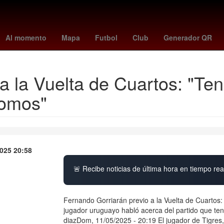
tiembre
Ciudad López Mateos
Agresión
Aguascalientes
Incend
Al momento
Mapa
Futbol
Club
Generador QR
a la Vuelta de Cuartos: "Te
somos"
025 20:58
🚨 Recibe noticias de última hora en tiempo real
Fernando Gorriarán previo a la Vuelta de Cuartos
jugador uruguayo habló acerca del partido que ten
diazDom, 11/05/2025 - 20:19 El jugador de Tigres