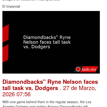
El Imparcial
Diamondbacks" Ryne Nelson faces
. 27 de Marzo,
tall task vs. Dodgers
2026 07:56
With one game behind them in the regular season, the Los
Angeles Dodgers and visiting Arizona Diamondbacks will