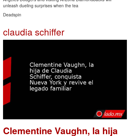
unleash dueling surprises when the tea
Deadspin
claudia schiffer
Clementine Vaughn, la hija