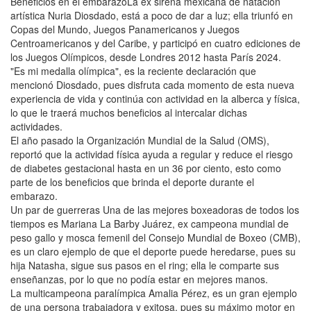
Beneficios en el embarazoLa ex sirena mexicana de natación
artística Nuria Diosdado, está a poco de dar a luz; ella triunfó en
Copas del Mundo, Juegos Panamericanos y Juegos
Centroamericanos y del Caribe, y participó en cuatro ediciones de
los Juegos Olímpicos, desde Londres 2012 hasta París 2024.
"Es mi medalla olímpica", es la reciente declaración que
mencionó Diosdado, pues disfruta cada momento de esta nueva
experiencia de vida y continúa con actividad en la alberca y física,
lo que le traerá muchos beneficios al intercalar dichas
actividades.
El año pasado la Organización Mundial de la Salud (OMS),
reportó que la actividad física ayuda a regular y reduce el riesgo
de diabetes gestacional hasta en un 36 por ciento, esto como
parte de los beneficios que brinda el deporte durante el
embarazo.
Un par de guerreras Una de las mejores boxeadoras de todos los
tiempos es Mariana La Barby Juárez, ex campeona mundial de
peso gallo y mosca femenil del Consejo Mundial de Boxeo (CMB),
es un claro ejemplo de que el deporte puede heredarse, pues su
hija Natasha, sigue sus pasos en el ring; ella le comparte sus
enseñanzas, por lo que no podía estar en mejores manos.
La multicampeona paralímpica Amalia Pérez, es un gran ejemplo
de una persona trabajadora y exitosa, pues su máximo motor en