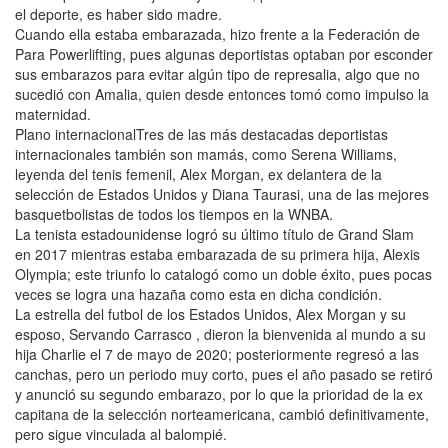
el deporte, es haber sido madre.
Cuando ella estaba embarazada, hizo frente a la Federación de
Para Powerlifting, pues algunas deportistas optaban por esconder
sus embarazos para evitar algún tipo de represalia, algo que no
sucedió con Amalia, quien desde entonces tomó como impulso la
maternidad.
Plano internacionalTres de las más destacadas deportistas
internacionales también son mamás, como Serena Williams,
leyenda del tenis femenil, Alex Morgan, ex delantera de la
selección de Estados Unidos y Diana Taurasi, una de las mejores
basquetbolistas de todos los tiempos en la WNBA.
La tenista estadounidense logró su último título de Grand Slam
en 2017 mientras estaba embarazada de su primera hija, Alexis
Olympia; este triunfo lo catalogó como un doble éxito, pues pocas
veces se logra una hazaña como esta en dicha condición.
La estrella del futbol de los Estados Unidos, Alex Morgan y su
esposo, Servando Carrasco , dieron la bienvenida al mundo a su
hija Charlie el 7 de mayo de 2020; posteriormente regresó a las
canchas, pero un periodo muy corto, pues el año pasado se retiró
y anunció su segundo embarazo, por lo que la prioridad de la ex
capitana de la selección norteamericana, cambió definitivamente,
pero sigue vinculada al balompié.