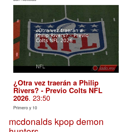
¿Otra vez traerán a Philip
Rivers? - Previo Colts NFL
. 23:50
2026
Primero y 10
mcdonalds kpop demon
hunters