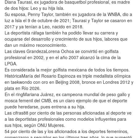
Diana Taurasi, ex jugadora de basquetbol profesional, es madre
de dos hijos: Leo y su hija Isla.
Su esposa, Penny Taylor, también ex jugadora de la WNBA, dio a
luz a Isla el 9 de octubre de 2021; Taurasi y Taylor se casaron en
2017 y ya tenían a Leo, nacido en 2018.
La deportista ráfaga también ha podido llevar su carrera y
ocuparse del desarrollo y crecimiento de sus hijos, labores que
dan un máximo reconocimiento.
Las claves GrandezaLorena Ochoa se convirtió en golfista
profesional en 2002, y en el año 2007 alcanzó la cima de la
LPGA.
Es considerada la mejor golfista mexicana de todos los tiempos.
HistóricaMaría del Rosario Espinoza es triple medallista olímpica
en taekwondo con oro en Beijing 2008, bronce en Londres 2012 y
plata en Río 2026.
En el ringMariana Juárez, ex campeona mundial de peso gallo y
mosca femenil del CMB, es un claro ejemplo de que el deporte
puede heredarse, pues entrena a su hija.
Las cifras88 por ciento de las personas aficionadas al deporte ve
a las deportistas profesionales como modelos influyentes para
sus hijos, según ONU Mujeres.
54 por ciento de las y los aficionados a los deportes femeninos,
comenzaron a seguirlos en los últimos tres años, lo que aumentó