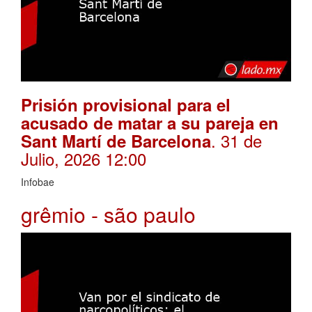
Prisión provisional para el
acusado de matar a su pareja en
. 31 de
Sant Martí de Barcelona
Julio, 2026 12:00
Infobae
grêmio - são paulo