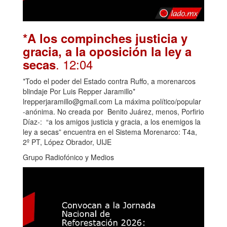
*A los compinches justicia y
gracia, a la oposición la ley a
. 12:04
secas
*Todo el poder del Estado contra Ruffo, a morenarcos
blindaje Por Luis Repper Jaramillo*
lrepperjaramillo@gmail.com La máxima político/popular
-anónima. No creada por Benito Juárez, menos, Porfirio
Díaz-: “a los amigos justicia y gracia, a los enemigos la
ley a secas” encuentra en el Sistema Morenarco: T4a,
2º PT, López Obrador, UIJE
Grupo Radiofónico y Medios