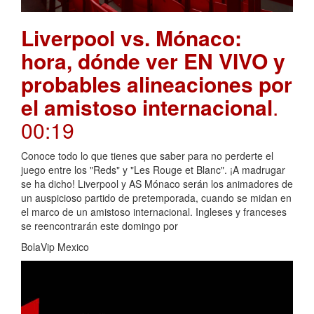
Liverpool vs. Mónaco:
hora, dónde ver EN VIVO y
probables alineaciones por
el amistoso internacional
.
00:19
Conoce todo lo que tienes que saber para no perderte el
juego entre los "Reds" y "Les Rouge et Blanc". ¡A madrugar
se ha dicho! Liverpool y AS Mónaco serán los animadores de
un auspicioso partido de pretemporada, cuando se midan en
el marco de un amistoso internacional. Ingleses y franceses
se reencontrarán este domingo por
BolaVip Mexico