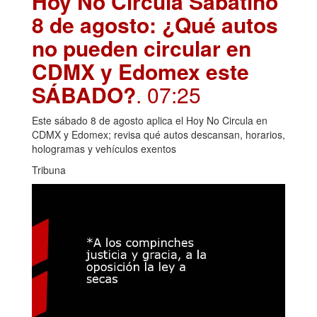
Hoy No Circula Sabatino
8 de agosto: ¿Qué autos
no pueden circular en
CDMX y Edomex este
SÁBADO?
. 07:25
Este sábado 8 de agosto aplica el Hoy No Circula en
CDMX y Edomex; revisa qué autos descansan, horarios,
hologramas y vehículos exentos
Tribuna