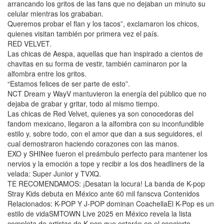
arrancando los gritos de las fans que no dejaban un minuto su
celular mientras los grababan.
Queremos probar el flan y los tacos”, exclamaron los chicos,
quienes visitan también por primera vez el país.
RED VELVET.
Las chicas de Aespa, aquellas que han inspirado a cientos de
chavitas en su forma de vestir, también caminaron por la
alfombra entre los gritos.
“Estamos felices de ser parte de esto”.
NCT Dream y WayV mantuvieron la energía del público que no
dejaba de grabar y gritar, todo al mismo tiempo.
Las chicas de Red Velvet, quienes ya son conocedoras del
fandom mexicano, llegaron a la alfombra con su inconfundible
estilo y, sobre todo, con el amor que dan a sus seguidores, el
cual demostraron haciendo corazones con las manos.
EXO y SHINee fueron el preámbulo perfecto para mantener los
nervios y la emoción a tope y recibir a los dos headliners de la
velada: Super Junior y TVXQ.
TE RECOMENDAMOS: ¡Desatan la locura! La banda de K-pop
Stray Kids debuta en México ante 60 mil fanscva Contenidos
Relacionados: K-POP Y J-POP dominan CoachellaEl K-Pop es un
estilo de vidaSMTOWN Live 2025 en México revela la lista
completa de artistas de K-pop que estarán en el concierto