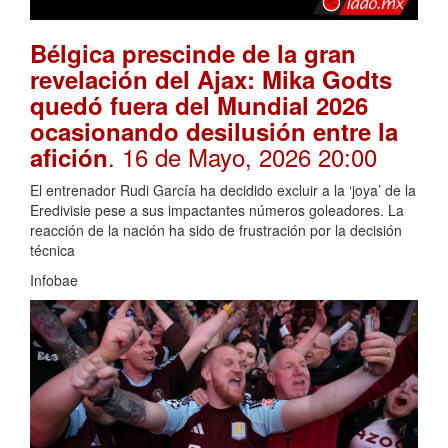
Bélgica prescinde de la gran
revelación del Ajax: Mika Godts
quedó fuera del Mundial 2026
ocasionando desilusión entre la
. 16 de Mayo, 2026 20:00
afición
El entrenador Rudi García ha decidido excluir a la ‘joya’ de la
Eredivisie pese a sus impactantes números goleadores. La
reacción de la nación ha sido de frustración por la decisión
técnica
Infobae