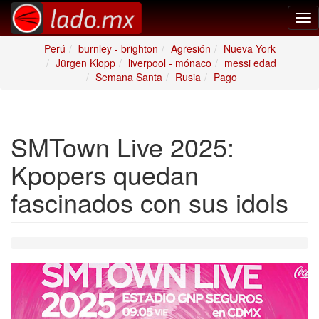
Tog
nav
Perú
burnley - brighton
Agresión
Nueva York
Jürgen Klopp
liverpool - mónaco
messi edad
Semana Santa
Rusia
Pago
SMTown Live 2025:
Kpopers quedan
fascinados con sus idols