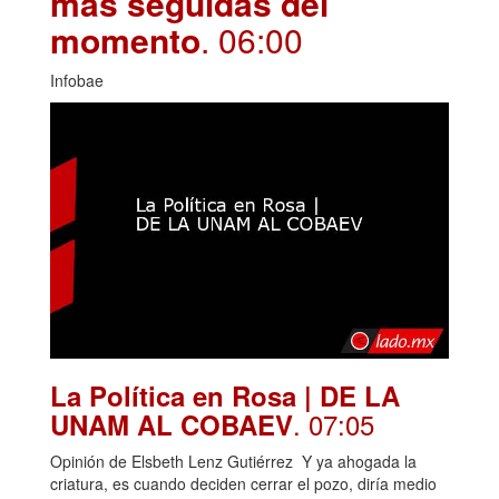
más seguidas del
momento
. 06:00
Infobae
La Política en Rosa | DE LA
. 07:05
UNAM AL COBAEV
Opinión de Elsbeth Lenz Gutiérrez Y ya ahogada la
criatura, es cuando deciden cerrar el pozo, diría medio