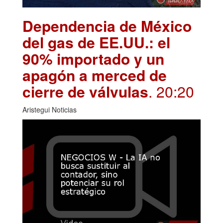
Dependencia de México
del gas de EE.UU.: el
90% importado y un
apagón a merced de
cierre de válvulas
. 20:20
Aristegui Noticias