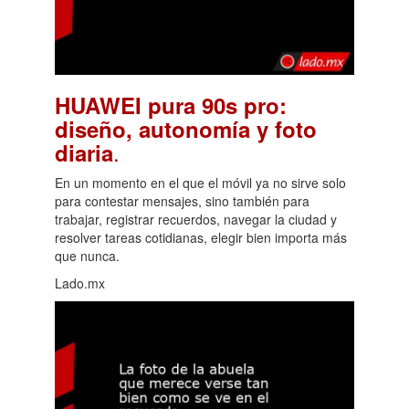
HUAWEI pura 90s pro:
diseño, autonomía y foto
.
diaria
En un momento en el que el móvil ya no sirve solo
para contestar mensajes, sino también para
trabajar, registrar recuerdos, navegar la ciudad y
resolver tareas cotidianas, elegir bien importa más
que nunca.
Lado.mx