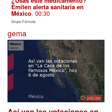
¿Usas este medicamento?
Emiten alerta sanitaria en
. 00:30
México
Grupo Fórmula
gema
Así van las votaciones en