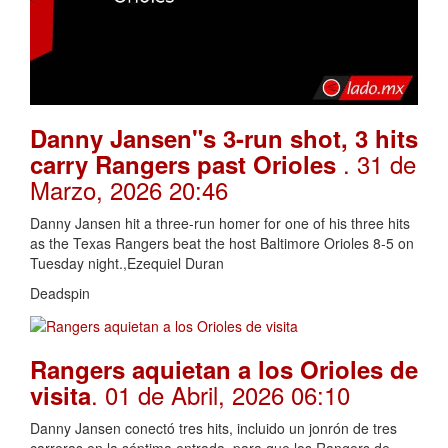
Danny Jansen"s 3-run shot, 3 hits
. 31 de
carry Rangers past Orioles
Marzo, 2026 20:46
Danny Jansen hit a three-run homer for one of his three hits
as the Texas Rangers beat the host Baltimore Orioles 8-5 on
Tuesday night.,Ezequiel Duran
Deadspin
Rangers aquietan a los Orioles de
. 01 de Abril, 2026 06:10
visita
Danny Jansen conectó tres hits, incluido un jonrón de tres
carreras en la séptima entrada, para que los Rangers de