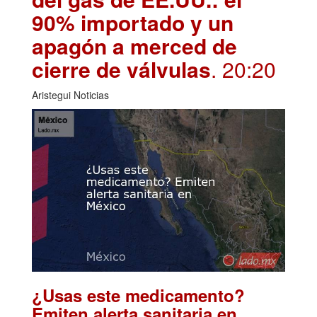
90% importado y un
apagón a merced de
cierre de válvulas
. 20:20
Aristegui Noticias
¿Usas este medicamento?
Emiten alerta sanitaria en