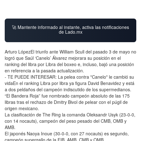
🚀 Mantente informado al instante, activa las notificaciones
de Lado.mx
Arturo LópezEl triunfo ante William Scull del pasado 3 de mayo no
logró que Saúl ‘Canelo’ Álvarez mejorara su posición en el
ranking del libra por Libra del boxeo e, incluso, bajó una posición
en referencia a la pasada actualización.
- TE PUEDE INTERESAR: La pelea contra "Canelo" le cambió su
vidaEn el ranking Libra por libra ya figura David Benavidez y está
a dos peldaños del campeón indiscutido de los supermedianos.
“El Bandera Roja” fue nombrado campeón absoluto de las 175
libras tras el rechazo de Dmitry Bivol de pelear con el púgil de
origen mexicano.
La clasificación de The Ring la comanda Oleksandr Usyk (23-0-0,
con 14 nocauts), campeón del peso pesado del CMB, OMB y
AMB.
El japonés Naoya Inoue (30-0-0, con 27 nocauts) es segundo,
campeón supergallo de la FIB, AMB, CMB y OMB.