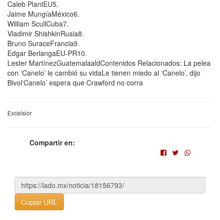
Caleb PlantEU5.
Jaime MungíaMéxico6.
William ScullCuba7.
Vladimir ShishkinRusia8.
Bruno SuraceFrancia9.
Edgar BerlangaEU-PR10.
Lester MartínezGuatemalaaldContenidos Relacionados: La pelea
con ‘Canelo’ le cambió su vidaLe tienen miedo al ‘Canelo’, dijo
Bivol‘Canelo’ espera que Crawford no corra
Excelsior
Compartir en:
Copiar URL