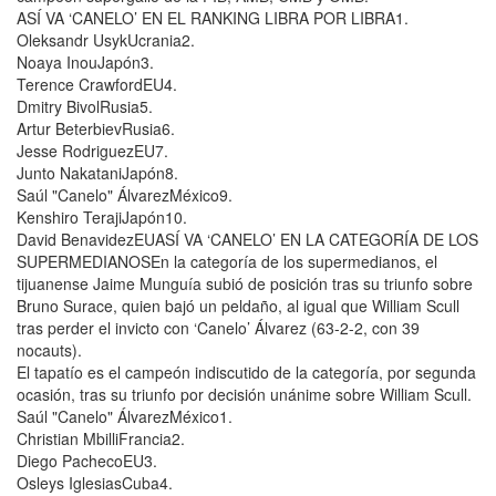
ASÍ VA ‘CANELO’ EN EL RANKING LIBRA POR LIBRA1.
Oleksandr UsykUcrania2.
Noaya InouJapón3.
Terence CrawfordEU4.
Dmitry BivolRusia5.
Artur BeterbievRusia6.
Jesse RodriguezEU7.
Junto NakataniJapón8.
Saúl "Canelo" ÁlvarezMéxico9.
Kenshiro TerajiJapón10.
David BenavidezEUASÍ VA ‘CANELO’ EN LA CATEGORÍA DE LOS
SUPERMEDIANOSEn la categoría de los supermedianos, el
tijuanense Jaime Munguía subió de posición tras su triunfo sobre
Bruno Surace, quien bajó un peldaño, al igual que William Scull
tras perder el invicto con ‘Canelo’ Álvarez (63-2-2, con 39
nocauts).
El tapatío es el campeón indiscutido de la categoría, por segunda
ocasión, tras su triunfo por decisión unánime sobre William Scull.
Saúl "Canelo" ÁlvarezMéxico1.
Christian MbilliFrancia2.
Diego PachecoEU3.
Osleys IglesiasCuba4.