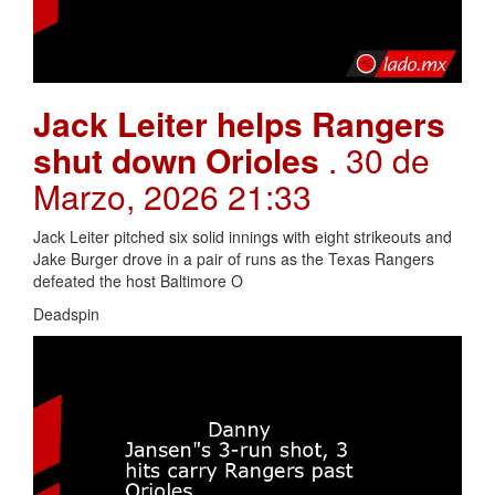
Jack Leiter helps Rangers
shut down Orioles
. 30 de
Marzo, 2026 21:33
Jack Leiter pitched six solid innings with eight strikeouts and
Jake Burger drove in a pair of runs as the Texas Rangers
defeated the host Baltimore O
Deadspin