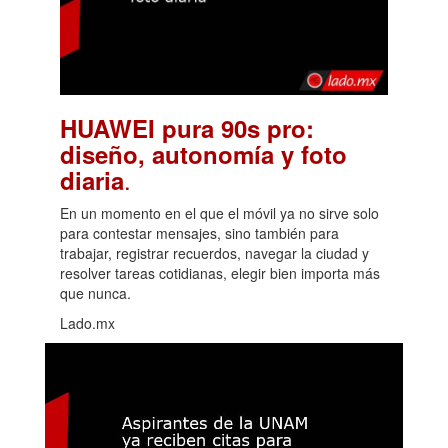
HUAWEI pura 90s pro:
diseño, autonomía y foto
.
diaria
En un momento en el que el móvil ya no sirve solo
para contestar mensajes, sino también para
trabajar, registrar recuerdos, navegar la ciudad y
resolver tareas cotidianas, elegir bien importa más
que nunca.
Lado.mx