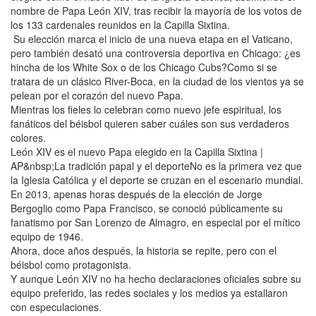
nombre de Papa León XIV, tras recibir la mayoría de los votos de
los 133 cardenales reunidos en la Capilla Sixtina.
Su elección marca el inicio de una nueva etapa en el Vaticano,
pero también desató una controversia deportiva en Chicago: ¿es
hincha de los White Sox o de los Chicago Cubs?Como si se
tratara de un clásico River-Boca, en la ciudad de los vientos ya se
pelean por el corazón del nuevo Papa.
Mientras los fieles lo celebran como nuevo jefe espiritual, los
fanáticos del béisbol quieren saber cuáles son sus verdaderos
colores.
León XIV es el nuevo Papa elegido en la Capilla Sixtina |
AP&nbsp;La tradición papal y el deporteNo es la primera vez que
la Iglesia Católica y el deporte se cruzan en el escenario mundial.
En 2013, apenas horas después de la elección de Jorge
Bergoglio como Papa Francisco, se conoció públicamente su
fanatismo por San Lorenzo de Almagro, en especial por el mítico
equipo de 1946.
Ahora, doce años después, la historia se repite, pero con el
béisbol como protagonista.
Y aunque León XIV no ha hecho declaraciones oficiales sobre su
equipo preferido, las redes sociales y los medios ya estallaron
con especulaciones.