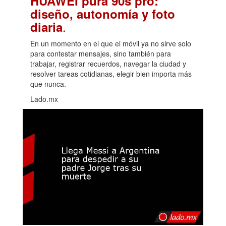
HUAWEI pura 90s pro:
diseño, autonomía y foto
.
diaria
En un momento en el que el móvil ya no sirve solo
para contestar mensajes, sino también para
trabajar, registrar recuerdos, navegar la ciudad y
resolver tareas cotidianas, elegir bien importa más
que nunca.
Lado.mx