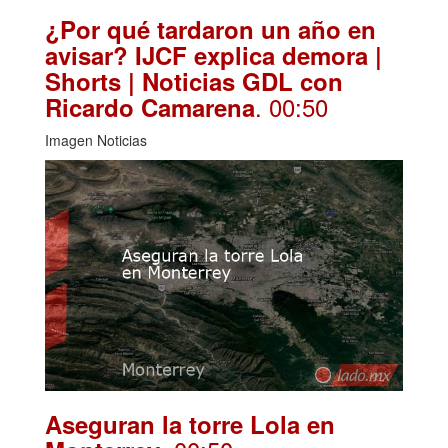
¿Por qué tardaron un año en
avisar? IJCF explica demora |
Shorts | Noticias GDL con
. 00:50
Ricardo Camarena
Imagen Noticias
Aseguran la torre Lola en