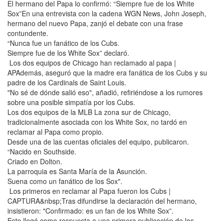
El hermano del Papa lo confirmó: “Siempre fue de los White
Sox”En una entrevista con la cadena WGN News, John Joseph,
hermano del nuevo Papa, zanjó el debate con una frase
contundente.
“Nunca fue un fanático de los Cubs.
Siempre fue de los White Sox” declaró.
Los dos equipos de Chicago han reclamado al papa |
APAdemás, aseguró que la madre era fanática de los Cubs y su
padre de los Cardinals de Saint Louis.
"No sé de dónde salió eso", añadió, refiriéndose a los rumores
sobre una posible simpatía por los Cubs.
Los dos equipos de la MLB La zona sur de Chicago,
tradicionalmente asociada con los White Sox, no tardó en
reclamar al Papa como propio.
Desde una de las cuentas oficiales del equipo, publicaron.
“Nacido en Southside.
Criado en Dolton.
La parroquia es Santa María de la Asunción.
Suena como un fanático de los Sox".
Los primeros en reclamar al Papa fueron los Cubs |
CAPTURA&nbsp;Tras difundirse la declaración del hermano,
insistieron: "Confirmado: es un fan de los White Sox”.
Esto llegó como respuesta a una primera publicación de los