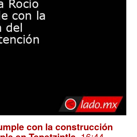
mple con la construcción
ple en Tepetzintla
. 16:44