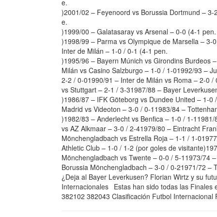
e.
)2001/02 – Feyenoord vs Borussia Dortmund – 3-22
e.
)1999/00 – Galatasaray vs Arsenal – 0-0 (4-1 pen.
)1998/99 – Parma vs Olympique de Marsella – 3-01
Inter de Milán – 1-0 / 0-1 (4-1 pen.
)1995/96 – Bayern Múnich vs Girondins Burdeos – 
Milán vs Casino Salzburgo – 1-0 / 1-01992/93 – Ju
2-2 / 0-01990/91 – Inter de Milán vs Roma – 2-0 /
vs Stuttgart – 2-1 / 3-31987/88 – Bayer Leverkusen
)1986/87 – IFK Göteborg vs Dundee United – 1-0 /
Madrid vs Videoton – 3-0 / 0-11983/84 – Tottenham
)1982/83 – Anderlecht vs Benfica – 1-0 / 1-11981
vs AZ Alkmaar – 3-0 / 2-41979/80 – Eintracht Fra
Mönchengladbach vs Estrella Roja – 1-1 / 1-01977
Athletic Club – 1-0 / 1-2 (por goles de visitante)1
Mönchengladbach vs Twente – 0-0 / 5-11973/74 – 
Borussia Mönchengladbach – 3-0 / 0-21971/72 – T
¿Deja al Bayer Leverkusen? Florian Wirtz y su fut
Internacionales Estas han sido todas las Finales
382102 382043 Clasificación Futbol Internacional 