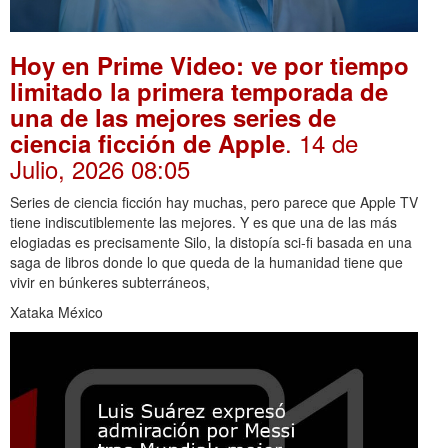
Hoy en Prime Video: ve por tiempo
limitado la primera temporada de
una de las mejores series de
. 14 de
ciencia ficción de Apple
Julio, 2026 08:05
Series de ciencia ficción hay muchas, pero parece que Apple TV
tiene indiscutiblemente las mejores. Y es que una de las más
elogiadas es precisamente Silo, la distopía sci-fi basada en una
saga de libros donde lo que queda de la humanidad tiene que
vivir en búnkeres subterráneos,
Xataka México