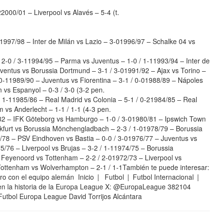
000/01 – Liverpool vs Alavés – 5-4 (t.
997/98 – Inter de Milán vs Lazio – 3-01996/97 – Schalke 04 vs
2-0 / 3-11994/95 – Parma vs Juventus – 1-0 / 1-11993/94 – Inter de
ventus vs Borussia Dortmund – 3-1 / 3-01991/92 – Ajax vs Torino –
 0-11989/90 – Juventus vs Fiorentina – 3-1 / 0-01988/89 – Nápoles
 vs Espanyol – 0-3 / 3-0 (3-2 pen.
 1-11985/86 – Real Madrid vs Colonia – 5-1 / 0-21984/85 – Real
 vs Anderlecht – 1-1 / 1-1 (4-3 pen.
/82 – IFK Göteborg vs Hamburgo – 1-0 / 3-01980/81 – Ipswich Town
nkfurt vs Borussia Mönchengladbach – 2-3 / 1-01978/79 – Borussia
/78 – PSV Eindhoven vs Bastia – 0-0 / 3-01976/77 – Juventus vs
975/76 – Liverpool vs Brujas – 3-2 / 1-11974/75 – Borussia
Feyenoord vs Tottenham – 2-2 / 2-01972/73 – Liverpool vs
ottenham vs Wolverhampton – 2-1 / 1-1También te puede interesar:
uro con el equipo alemán Inicio | Futbol | Futbol Internacional |
 en la historia de la Europa League X: @EuropaLeague 382104
Futbol Europa League David Torrijos Alcántara