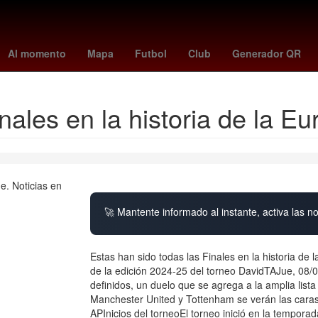
Perú
Senador
Beca Benito Juárez
Belinda
Agencia EFE
C
Al momento
Mapa
Futbol
Club
Generador QR
nales en la historia de la 
🚀 Mantente informado al instante, activa las n
Estas han sido todas las Finales en la historia de
de la edición 2024-25 del torneo DavidTAJue, 08/0
definidos, un duelo que se agrega a la amplia lista 
Manchester United y Tottenham se verán las caras e
APInicios del torneoEl torneo inició en la tempora