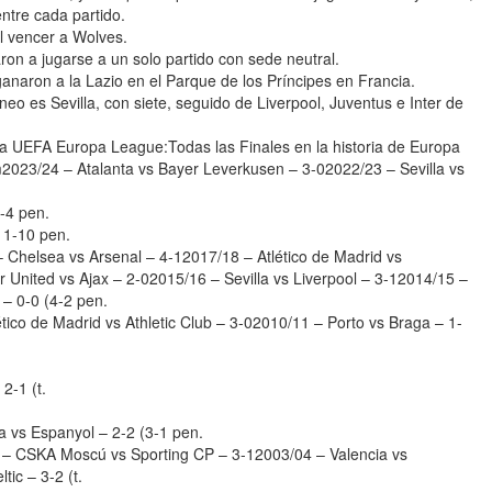
tre cada partido.
al vencer a Wolves.
ron a jugarse a un solo partido con sede neutral.
ganaron a la Lazio en el Parque de los Príncipes en Francia.
 es Sevilla, con siete, seguido de Liverpool, Juventus e Inter de
e la UEFA Europa League:Todas las Finales en la historia de Europa
023/24 – Atalanta vs Bayer Leverkusen – 3-02022/23 – Sevilla vs
5-4 pen.
11-10 pen.
 – Chelsea vs Arsenal – 4-12017/18 – Atlético de Madrid vs
United vs Ajax – 2-02015/16 – Sevilla vs Liverpool – 3-12014/15 –
 – 0-0 (4-2 pen.
tico de Madrid vs Athletic Club – 3-02010/11 – Porto vs Braga – 1-
2-1 (t.
a vs Espanyol – 2-2 (3-1 pen.
5 – CSKA Moscú vs Sporting CP – 3-12003/04 – Valencia vs
ic – 3-2 (t.