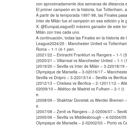
con aproximadamente dos semanas de distancia en
El primer campeón en la historia, fue Tottenham, 
A partir de la temporada 1997-98, las Finales pasa
Inter de Milán fue el campeón en esa edición y le 
X: @EuropaLeagueEl máximo ganador de este torneo
Milán con tres cada uno.
A continuación, todas las Finales en la historia d
League2024/25 - Manchester United vs Tottenham2
Roma – 1-1 (4-1 pen.
)2021/22 – Eintracht Frankfurt vs Rangers – 1-1 (
)2020/21 – Villarreal vs Manchester United – 1-1 (
)2019/20 – Sevilla vs Inter de Milán – 3-22018/19
Olympique de Marsella – 3-02016/17 – Manchester 
Sevilla vs Dnipro – 3-22013/14 – Sevilla vs Benfica
)2012/13 – Chelsea vs Benfica – 2-12011/12 – Atlé
02009/10 – Atlético de Madrid vs Fulham – 2-1 (t.
e.
)2008/09 – Shakhtar Donetsk vs Werder Bremen – 
e.
)2007/08 – Zenit vs Rangers – 2-02006/07 – Sevill
)2005/06 – Sevilla vs Middlesbrough – 4-02004/0
Olympique de Marsella – 2-02002/03 – Porto vs Celt