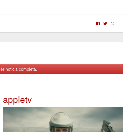
er noticia completa.
appletv