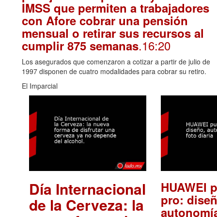
IMSS que permiten a trabajadores
con Afore cobrar una pensión
mensual o retirar sus recursos al
.16:20
cumplir 875 semanas
Los asegurados que comenzaron a cotizar a partir de julio de
1997 disponen de cuatro modalidades para cobrar su retiro.
El Imparcial
Día Internacional
HUAWEI p
pro: diseñ
de la Cerveza: la
autonomía