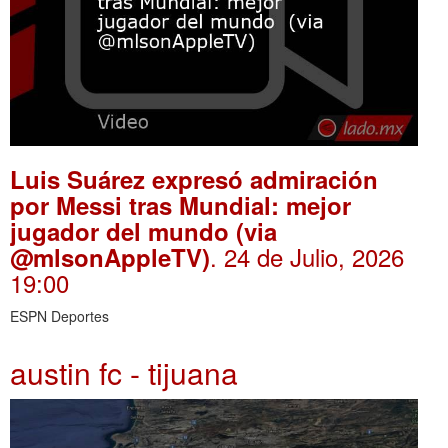
Luis Suárez expresó admiración
por Messi tras Mundial: mejor
jugador del mundo (via
. 24 de Julio, 2026
@mlsonAppleTV)
19:00
ESPN Deportes
austin fc - tijuana