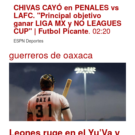
CHIVAS CAYÓ en PENALES vs
LAFC. "Principal objetivo
ganar LIGA MX y NO LEAGUES
. 02:20
CUP" | Futbol Picante
ESPN Deportes
guerreros de oaxaca
Leones ruge en el Yu’Va y