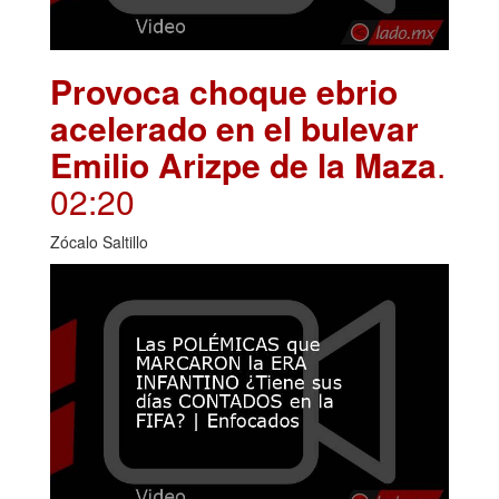
Provoca choque ebrio
acelerado en el bulevar
Emilio Arizpe de la Maza
.
02:20
Zócalo Saltillo