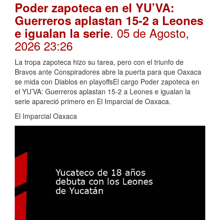
Poder zapoteca en el YU’VA:
Guerreros aplastan 15-2 a Leones
. 05 de Agosto,
e igualan la serie
2026 23:26
La tropa zapoteca hizo su tarea, pero con el triunfo de
Bravos ante Conspiradores abre la puerta para que Oaxaca
se mida con Diablos en playoffsEl cargo Poder zapoteca en
el YU’VA: Guerreros aplastan 15-2 a Leones e igualan la
serie apareció primero en El Imparcial de Oaxaca.
El Imparcial Oaxaca