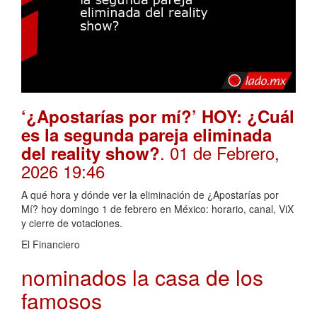
‘¿Apostarías por mí?’ HOY: ¿Cuál
es la segunda pareja eliminada
. 01 de Febrero,
del reality show?
2026 19:46
A qué hora y dónde ver la eliminación de ¿Apostarías por
Mí? hoy domingo 1 de febrero en México: horario, canal, ViX
y cierre de votaciones.
El Financiero
nominados la casa de los
famosos