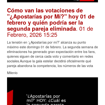
Cómo van las votaciones de
"¿Apostarías por Mí?" hoy 01 de
febrero y quién podría ser la
. 01 de
segunda pareja eliminada
Febrero, 2026 15:25
La tensión en ‘¿Apostarías por mí?’ alcanza su punto
máximo este domingo 01 de febrero. La segunda semana de
eliminaciones ha generado gran expectación entre los fans,
quienes siguen de cerca cada voto y comentario en redes
sociales.Aunque la gala estelar decidirá oficialmente qué
pareja abandona la competencia, los números de las vota
Milenio