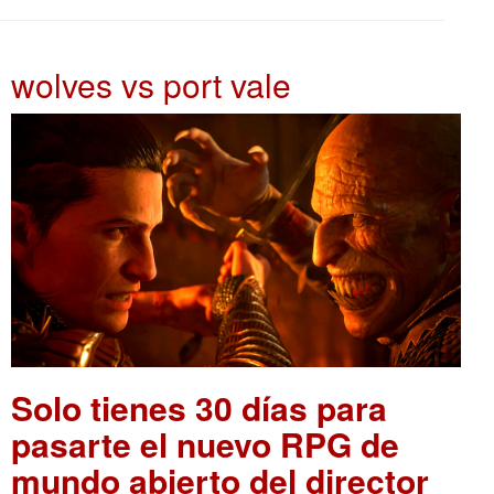
wolves vs port vale
Solo tienes 30 días para
pasarte el nuevo RPG de
mundo abierto del director