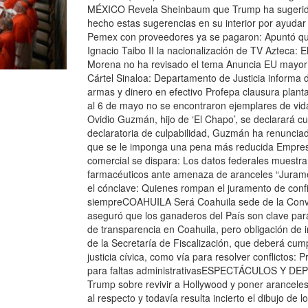
MÉXICO Revela Sheinbaum que Trump ha sugerido 
hecho estas sugerencias en su interior por ayud
Pemex con proveedores ya se pagaron: Apuntó qu
Ignacio Taibo II la nacionalización de TV Azteca: 
Morena no ha revisado el tema Anuncia EU mayor d
Cártel Sinaloa: Departamento de Justicia informa d
armas y dinero en efectivo Profepa clausura plan
al 6 de mayo no se encontraron ejemplares de vi
Ovidio Guzmán, hijo de ‘El Chapo’, se declarará c
declaratoria de culpabilidad, Guzmán ha renuncia
que se le imponga una pena más reducida Empresa
comercial se dispara: Los datos federales muestr
farmacéuticos ante amenaza de aranceles “Jurament
el cónclave: Quienes rompan el juramento de conf
siempreCOAHUILA Será Coahuila sede de la Conv
aseguró que los ganaderos del País son clave par
de transparencia en Coahuila, pero obligación de i
de la Secretaría de Fiscalización, que deberá cump
justicia cívica, como vía para resolver conflictos:
para faltas administrativasESPECTÁCULOS Y DEPO
Trump sobre revivir a Hollywood y poner arancele
al respecto y todavía resulta incierto el dibujo de