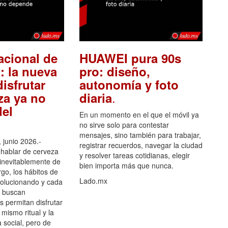
acional de
HUAWEI pura 90s
: la nueva
pro: diseño,
isfrutar
autonomía y foto
.
za ya no
diaria
el
En un momento en el que el móvil ya
no sirve solo para contestar
mensajes, sino también para trabajar,
 junio 2026.-
registrar recuerdos, navegar la ciudad
hablar de cerveza
y resolver tareas cotidianas, elegir
 inevitablemente de
bien importa más que nunca.
go, los hábitos de
Lado.mx
olucionando y cada
 buscan
es permitan disfrutar
 mismo ritual y la
 social, pero de