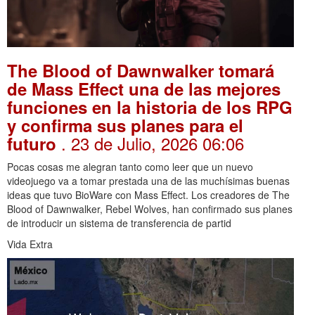
The Blood of Dawnwalker tomará
de Mass Effect una de las mejores
funciones en la historia de los RPG
y confirma sus planes para el
. 23 de Julio, 2026 06:06
futuro
Pocas cosas me alegran tanto como leer que un nuevo
videojuego va a tomar prestada una de las muchísimas buenas
ideas que tuvo BioWare con Mass Effect. Los creadores de The
Blood of Dawnwalker, Rebel Wolves, han confirmado sus planes
de introducir un sistema de transferencia de partid
Vida Extra