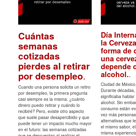
Cuántas
Día Intern
la Cerveza
semanas
forma de d
cotizadas
una cerve
pierdes al retirar
depende d
.
alcohol.
por desempleo
.
Ciudad de México,
Cuando una persona solicita un retiro
Durante décadas, 
por desempleo, la primera pregunta
significaba hablar
casi siempre es la misma: ¿cuánto
alcohol. Sin embar
dinero puedo retirar y cuándo lo
consumo están ev
recibiré? Pero, existe otro aspecto
vez más personas
que suele pasar desapercibido y que
alternativas que l
puede tener un impacto mucho mayor
el mismo sabor, el
en el futuro: las semanas cotizadas
misma experiencia
que se descuentan al realizar el