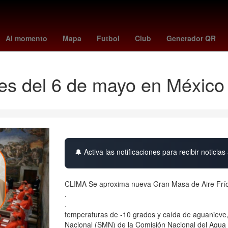
de marzo
Dólar estadounidense
China
Cielo
partidos de leag
Al momento
Mapa
Futbol
Club
Generador QR
tes del 6 de mayo en México
🔔 Activa las notificaciones para recibir noticias 
CLIMA Se aproxima nueva Gran Masa de Aire Frío
.
.
temperaturas de -10 grados y caída de aguanieve, 
Nacional (SMN) de la Comisión Nacional del Agua