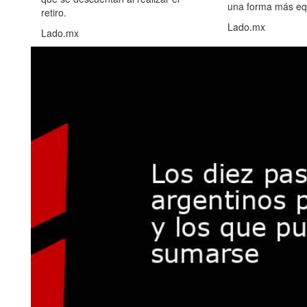
una forma más equ
retiro.
Lado.mx
Lado.mx