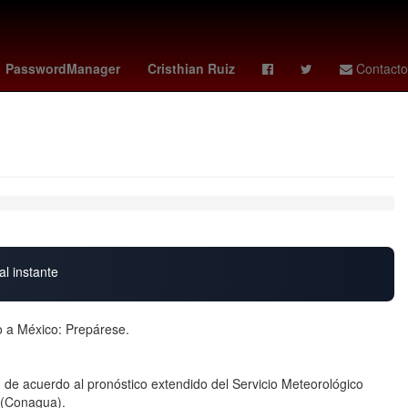
ues cup
manchester city vs
OTAN
Santiago Giménez
PasswordManager
Cristhian Ruiz
Contacto
al instante
 a México: Prepárese.
de acuerdo al pronóstico extendido del Servicio Meteorológico
 (Conagua).