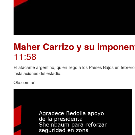
Maher Carrizo y su imponent
11:58
El atacante argentino, quien llegó a los Países Bajos en febrero
instalaciones del estadio.
Olé.com.ar