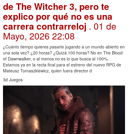
de The Witcher 3, pero te
explico por qué no es una
carrera contrarreloj
. 01 de
Mayo, 2026 22:08
¿Cuánto tiempo quieres pasarte jugando a un mundo abierto en
una sola vez? ¿20 horas? ¿Quizá 100 horas? No en The Blood
of Dawnwalker, o al menos no es lo que busca al 100%.
Estamos ya en la recta final para el estreno del nuevo RPG de
Mateusz Tomaszkiewicz, quien fuera director d
3d Juegos