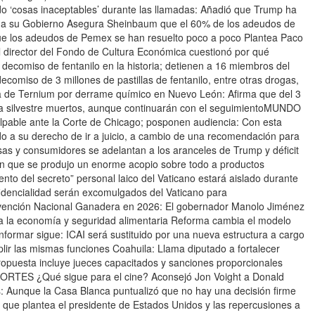
‘cosas inaceptables’ durante las llamadas: Añadió que Trump ha
ar a su Gobierno Asegura Sheinbaum que el 60% de los adeudos de
e los adeudos de Pemex se han resuelto poco a poco Plantea Paco
El director del Fondo de Cultura Económica cuestionó por qué
ecomiso de fentanilo en la historia; detienen a 16 miembros del
ecomiso de 3 millones de pastillas de fentanilo, entre otras drogas,
ta de Ternium por derrame químico en Nuevo León: Afirma que del 3
da silvestre muertos, aunque continuarán con el seguimientoMUNDO
ulpable ante la Corte de Chicago; posponen audiencia: Con esta
do a su derecho de ir a juicio, a cambio de una recomendación para
s y consumidores se adelantan a los aranceles de Trump y déficit
an que se produjo un enorme acopio sobre todo a productos
o del secreto” personal laico del Vaticano estará aislado durante
idencialidad serán excomulgados del Vaticano para
ención Nacional Ganadera en 2026: El gobernador Manolo Jiménez
a la economía y seguridad alimentaria Reforma cambia el modelo
nformar sigue: ICAI será sustituido por una nueva estructura a cargo
lir las mismas funciones Coahuila: Llama diputado a fortalecer
 Propuesta incluye jueces capacitados y sanciones proporcionales
RTES ¿Qué sigue para el cine? Aconsejó Jon Voight a Donald
s: Aunque la Casa Blanca puntualizó que no hay una decisión firme
 lo que plantea el presidente de Estados Unidos y las repercusiones a