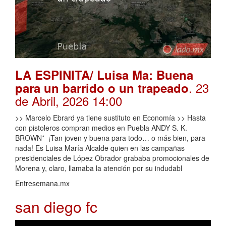
LA ESPINITA/ Luisa Ma: Buena
. 23
para un barrido o un trapeado
de Abril, 2026 14:00
>> Marcelo Ebrard ya tiene sustituto en Economía >> Hasta
con pistoleros compran medios en Puebla ANDY S. K.
BROWN* ¡Tan joven y buena para todo… o más bien, para
nada! Es Luisa María Alcalde quien en las campañas
presidenciales de López Obrador grababa promocionales de
Morena y, claro, llamaba la atención por su indudabl
Entresemana.mx
san diego fc