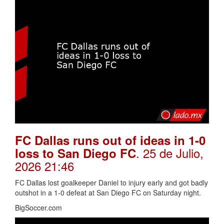
FC Dallas runs out of ideas in 1-0
. 25 de Julio,
loss to San Diego FC
2026 21:46
FC Dallas lost goalkeeper Daniel to injury early and got badly
outshot in a 1-0 defeat at San Diego FC on Saturday night.
BigSoccer.com