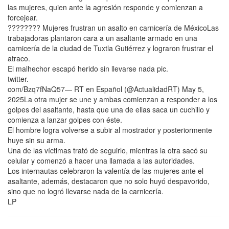
las mujeres, quien ante la agresión responde y comienzan a
forcejear.
???????? Mujeres frustran un asalto en carnicería de MéxicoLas
trabajadoras plantaron cara a un asaltante armado en una
carnicería de la ciudad de Tuxtla Gutiérrez y lograron frustrar el
atraco.
El malhechor escapó herido sin llevarse nada pic.
twitter.
com/Bzq7fNaQ57— RT en Español (@ActualidadRT) May 5,
2025La otra mujer se une y ambas comienzan a responder a los
golpes del asaltante, hasta que una de ellas saca un cuchillo y
comienza a lanzar golpes con éste.
El hombre logra volverse a subir al mostrador y posteriormente
huye sin su arma.
Una de las víctimas trató de seguirlo, mientras la otra sacó su
celular y comenzó a hacer una llamada a las autoridades.
Los internautas celebraron la valentía de las mujeres ante el
asaltante, además, destacaron que no solo huyó despavorido,
sino que no logró llevarse nada de la carnicería.
LP