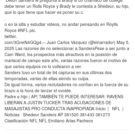
Deion Sanders le pregunta a Brady si un chamaco de college
debe tener un Rolls Royce y Brady le contesta a Shedeur, su hijo,
que lo que tiene que hacer es poner su c.
.
o en la silla y estudiar videos, no andar pensando en Roylls
Royce #NFL pic.
twitter.
com/3GneN4GQg4— Juan Carlos Vázquez (@elnarrador) May 5,
2025 Las razones de no seleccionar a SandersPese a ser junto a
Cam Ward, los prospectos más atractivos en la posición de
mariscal de campo este año, varias razones fueron el motivo de
que varios equipos no lo voltearon a ver.
Sanders tuvo un total de 94 capturas en sus últimas dos
temporadas, varias de ellas siendo su culpa.
De igual forma, varios reclutadores no confían en la fuerza de su
brazo a la hora de lanzar el ovoide.
Padre e hijo | AP| TAMBIÉN TE PUEDE INTERESAR: RAVENS
LIBERAN A JUSTIN TUCKER TRAS ACUSACIONES DE
MASAJISTAS PRO CONDUCTA INAPROPIADA Inicio | NFL |
Noticias Shedeur Sanders AP 381520 381433 381273
Clasificación NFL NFL Emiliano Arias Pacheco