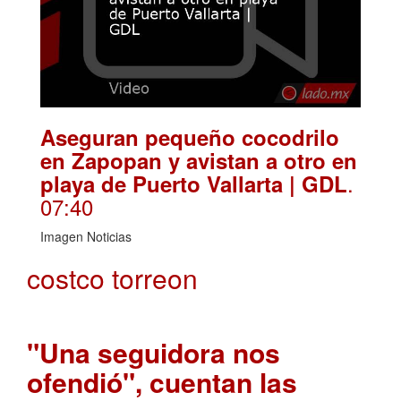
Aseguran pequeño cocodrilo
en Zapopan y avistan a otro en
.
playa de Puerto Vallarta | GDL
07:40
Imagen Noticias
costco torreon
"Una seguidora nos
ofendió", cuentan las