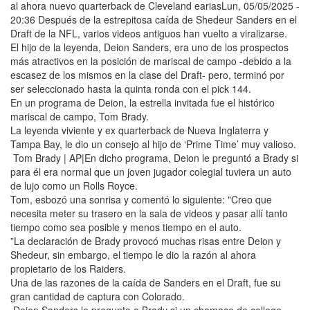
al ahora nuevo quarterback de Cleveland eariasLun, 05/05/2025 -
20:36 Después de la estrepitosa caída de Shedeur Sanders en el
Draft de la NFL, varios videos antiguos han vuelto a viralizarse.
El hijo de la leyenda, Deion Sanders, era uno de los prospectos
más atractivos en la posición de mariscal de campo -debido a la
escasez de los mismos en la clase del Draft- pero, terminó por
ser seleccionado hasta la quinta ronda con el pick 144.
En un programa de Deion, la estrella invitada fue el histórico
mariscal de campo, Tom Brady.
La leyenda viviente y ex quarterback de Nueva Inglaterra y
Tampa Bay, le dio un consejo al hijo de ‘Prime Time’ muy valioso.
Tom Brady | AP|En dicho programa, Deion le preguntó a Brady si
para él era normal que un joven jugador colegial tuviera un auto
de lujo como un Rolls Royce.
Tom, esbozó una sonrisa y comentó lo siguiente: "Creo que
necesita meter su trasero en la sala de videos y pasar allí tanto
tiempo como sea posible y menos tiempo en el auto.
”La declaración de Brady provocó muchas risas entre Deion y
Shedeur, sin embargo, el tiempo le dio la razón al ahora
propietario de los Raiders.
Una de las razones de la caída de Sanders en el Draft, fue su
gran cantidad de captura con Colorado.