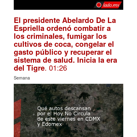
El presidente Abelardo De La
Espriella ordenó combatir a
los criminales, fumigar los
cultivos de coca, congelar el
gasto público y recuperar el
sistema de salud. Inicia la era
. 01:26
del Tigre
Semana