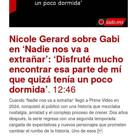
Nicole Gerard sobre Gabi
en ‘Nadie nos va a
extrañar’: ‘Disfruté mucho
encontrar esa parte de mí
que quizá tenía un poco
dormida’
. 12:46
Cuando ‘Nadie nos va a extrañar’ llegó a Prime Video en
2024, conquistó al público con una historia que mezclaba
nostalgia, amistad y el complejo proceso de crecer. Dos años
después, la serie regresa con una segunda temporada
cargada de expectativas y nuevos personajes que prometen
cambiar el rumbo de la historia. Uno de esos [