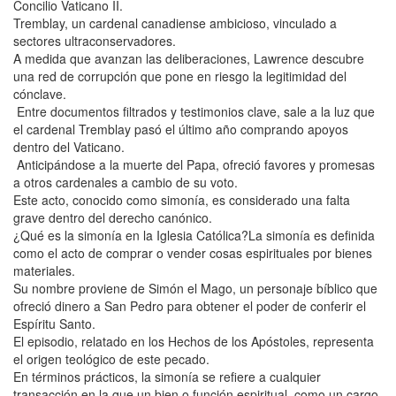
Concilio Vaticano II.
Tremblay, un cardenal canadiense ambicioso, vinculado a
sectores ultraconservadores.
A medida que avanzan las deliberaciones, Lawrence descubre
una red de corrupción que pone en riesgo la legitimidad del
cónclave.
Entre documentos filtrados y testimonios clave, sale a la luz que
el cardenal Tremblay pasó el último año comprando apoyos
dentro del Vaticano.
Anticipándose a la muerte del Papa, ofreció favores y promesas
a otros cardenales a cambio de su voto.
Este acto, conocido como simonía, es considerado una falta
grave dentro del derecho canónico.
¿Qué es la simonía en la Iglesia Católica?La simonía es definida
como el acto de comprar o vender cosas espirituales por bienes
materiales.
Su nombre proviene de Simón el Mago, un personaje bíblico que
ofreció dinero a San Pedro para obtener el poder de conferir el
Espíritu Santo.
El episodio, relatado en los Hechos de los Apóstoles, representa
el origen teológico de este pecado.
En términos prácticos, la simonía se refiere a cualquier
transacción en la que un bien o función espiritual, como un cargo