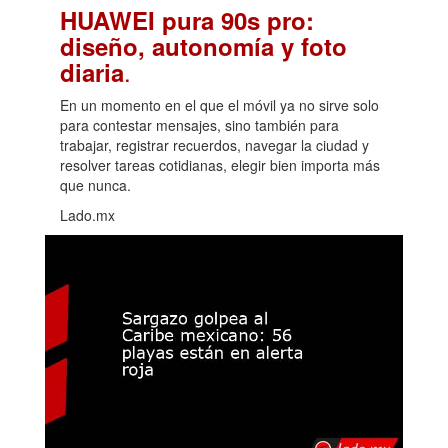
HUAWEI pura 90s pro:
diseño, autonomía y foto
.
diaria
En un momento en el que el móvil ya no sirve solo
para contestar mensajes, sino también para
trabajar, registrar recuerdos, navegar la ciudad y
resolver tareas cotidianas, elegir bien importa más
que nunca.
Lado.mx