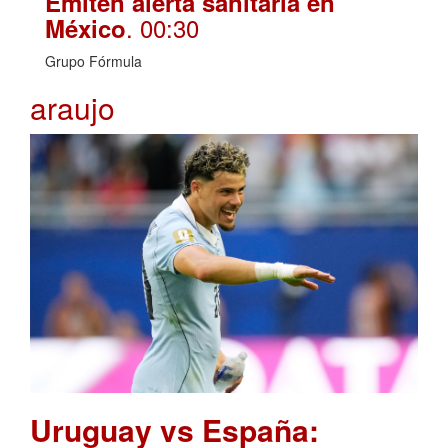
Emiten alerta sanitaria en
. 00:30
México
Grupo Fórmula
araujo
Uruguay vs España: