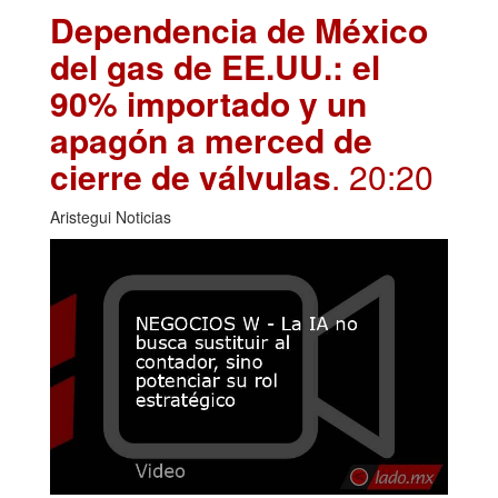
Dependencia de México
del gas de EE.UU.: el
90% importado y un
apagón a merced de
cierre de válvulas
. 20:20
Aristegui Noticias